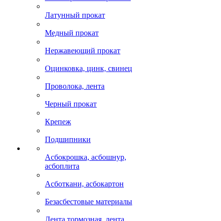
Латунный прокат
Медный прокат
Нержавеющий прокат
Оцинковка, цинк, свинец
Проволока, лента
Черный прокат
Крепеж
Подшипники
Асбокрошка, асбошнур,
асбоплита
Асботкани, асбокартон
Безасбестовые материалы
Лента тормозная, лента