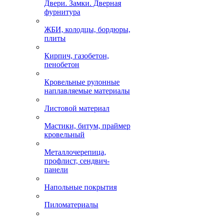
Двери. Замки. Дверная
фурнитура
ЖБИ, колодцы, бордюры,
плиты
Кирпич, газобетон,
пенобетон
Кровельные рулонные
наплавляемые материалы
Листовой материал
Мастики, битум, праймер
кровельный
Металлочерепица,
профлист, сендвич-
панели
Напольные покрытия
Пиломатериалы