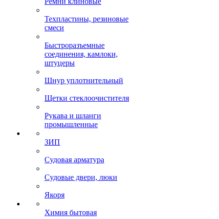
Ремни клиновые
Техпластины, резиновые
смеси
Быстроразъемные
соединения, камлоки,
штуцеры
Шнур уплотнительный
Щетки стеклоочистителя
Рукава и шланги
промышленные
ЗИП
Судовая арматура
Судовые двери, люки
Якоря
Химия бытовая