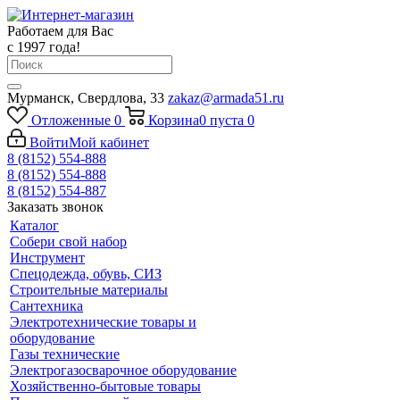
Работаем для Вас
с 1997 года!
Мурманск, Свердлова, 33
zakaz@armada51.ru
Отложенные
0
Корзина
0
пуста
0
Войти
Мой кабинет
8 (8152) 554-888
8 (8152) 554-888
8 (8152) 554-887
Заказать звонок
Каталог
Собери свой набор
Инструмент
Спецодежда, обувь, СИЗ
Строительные материалы
Сантехника
Электротехнические товары и
оборудование
Газы технические
Электрогазосварочное оборудование
Хозяйственно-бытовые товары