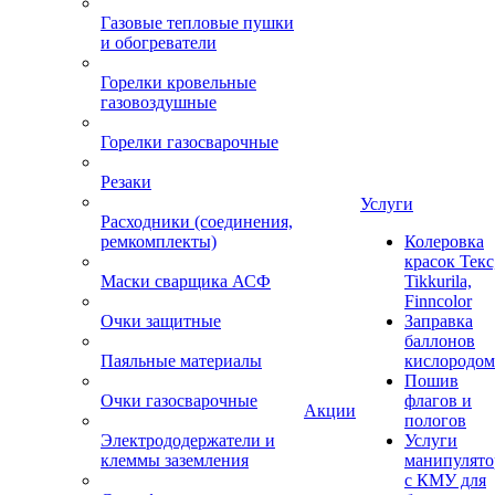
Газовые тепловые пушки
и обогреватели
Горелки кровельные
газовоздушные
Горелки газосварочные
Резаки
Услуги
Расходники (соединения,
ремкомплекты)
Колеровка
красок Текс
Маски сварщика АСФ
Tikkurila,
Finncolor
Очки защитные
Заправка
баллонов
Паяльные материалы
кислородом
Пошив
Очки газосварочные
флагов и
Акции
пологов
Электрододержатели и
Услуги
клеммы заземления
манипулято
с КМУ для