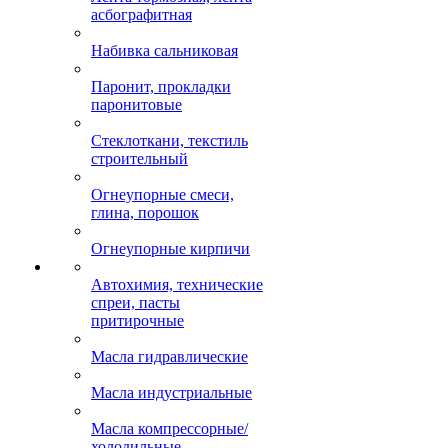
асбографитная
Набивка сальниковая
Паронит, прокладки
паронитовые
Стеклоткани, текстиль
строительный
Огнеупорные смеси,
глина, порошок
Огнеупорные кирпичи
Автохимия, технические
спреи, пасты
притирочные
Масла гидравлические
Масла индустриальные
Масла компрессорные/
холодильные