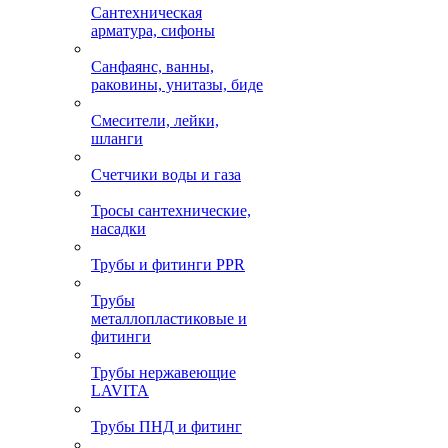
Сантехническая
арматура, сифоны
Санфаянс, ванны,
раковины, унитазы, биде
Смесители, лейки,
шланги
Счетчики воды и газа
Тросы сантехнические,
насадки
Трубы и фитинги PPR
Трубы
металлопластиковые и
фитинги
Трубы нержавеющие
LAVITA
Трубы ПНД и фитинг