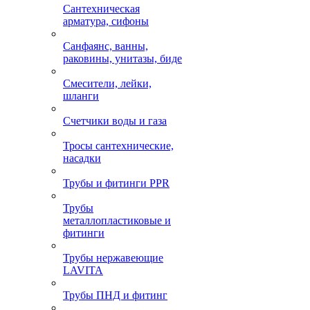
Сантехническая
арматура, сифоны
Санфаянс, ванны,
раковины, унитазы, биде
Смесители, лейки,
шланги
Счетчики воды и газа
Тросы сантехнические,
насадки
Трубы и фитинги PPR
Трубы
металлопластиковые и
фитинги
Трубы нержавеющие
LAVITA
Трубы ПНД и фитинг