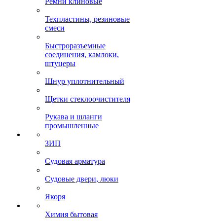
Ремни клиновые
Техпластины, резиновые
смеси
Быстроразъемные
соединения, камлоки,
штуцеры
Шнур уплотнительный
Щетки стеклоочистителя
Рукава и шланги
промышленные
ЗИП
Судовая арматура
Судовые двери, люки
Якоря
Химия бытовая