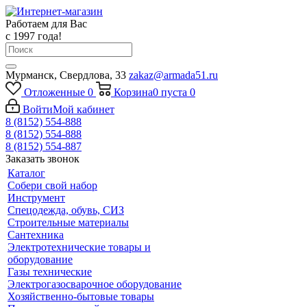
Работаем для Вас
с 1997 года!
Мурманск, Свердлова, 33
zakaz@armada51.ru
Отложенные
0
Корзина
0
пуста
0
Войти
Мой кабинет
8 (8152) 554-888
8 (8152) 554-888
8 (8152) 554-887
Заказать звонок
Каталог
Собери свой набор
Инструмент
Спецодежда, обувь, СИЗ
Строительные материалы
Сантехника
Электротехнические товары и
оборудование
Газы технические
Электрогазосварочное оборудование
Хозяйственно-бытовые товары