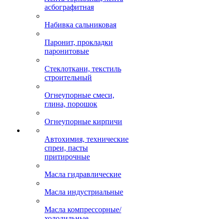
асбографитная
Набивка сальниковая
Паронит, прокладки
паронитовые
Стеклоткани, текстиль
строительный
Огнеупорные смеси,
глина, порошок
Огнеупорные кирпичи
Автохимия, технические
спреи, пасты
притирочные
Масла гидравлические
Масла индустриальные
Масла компрессорные/
холодильные