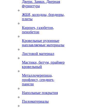
Двери. Замки. Дверная
фурнитура
ЖБИ, колодцы, бордюры,
плиты
Кирпич, газобетон,
пенобетон
Кровельные рулонные
наплавляемые материалы
Листовой материал
Мастики, битум, праймер
кровельный
Металлочерепица,
профлист, сендвич-
панели
Напольные покрытия
Пиломатериалы