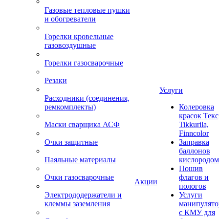
Газовые тепловые пушки
и обогреватели
Горелки кровельные
газовоздушные
Горелки газосварочные
Резаки
Услуги
Расходники (соединения,
ремкомплекты)
Колеровка
красок Текс
Маски сварщика АСФ
Tikkurila,
Finncolor
Очки защитные
Заправка
баллонов
Паяльные материалы
кислородом
Пошив
Очки газосварочные
флагов и
Акции
пологов
Электрододержатели и
Услуги
клеммы заземления
манипулято
с КМУ для