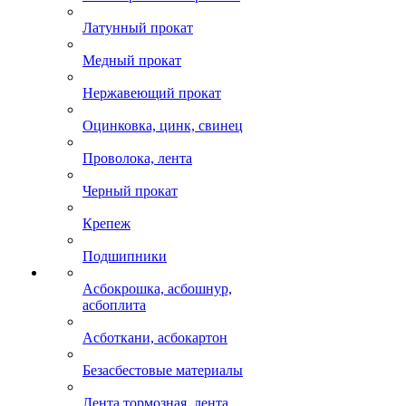
Латунный прокат
Медный прокат
Нержавеющий прокат
Оцинковка, цинк, свинец
Проволока, лента
Черный прокат
Крепеж
Подшипники
Асбокрошка, асбошнур,
асбоплита
Асботкани, асбокартон
Безасбестовые материалы
Лента тормозная, лента