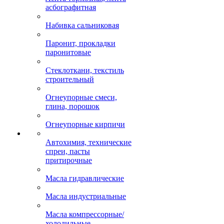
асбографитная
Набивка сальниковая
Паронит, прокладки
паронитовые
Стеклоткани, текстиль
строительный
Огнеупорные смеси,
глина, порошок
Огнеупорные кирпичи
Автохимия, технические
спреи, пасты
притирочные
Масла гидравлические
Масла индустриальные
Масла компрессорные/
холодильные