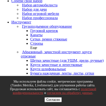
Собери свой набор
Набор автомобилиста
Набор для дачи
Набор игровой мебели
Набор профессионала
Инструмент
Грузоподъемное оборудование
Грузовой крепеж
Канаты
Сетки, ремни стяжные
Стропы
Еще
Абразивный, зачистной инструмент, круги
отрезные
Щетки зачистные (для УШМ, дрели, ручные)
Круги зачистные и лепестковые
Круги шлифовальные
Бумага наждачная, ленты, листы, сетки
шлифовальные
Мы используем файлы cookie, метрические программы
Еще
(Yandex.Metrika, LiveInternet) для улучшения работы сайта.
Деревообрабатывающий инструмент, диски
Продолжая использовать сайт, вы соглашаетесь с
политикой
пильные
конфиденциальности
и
согласием на обработку данных
.
Диски пильные
Долота, стамески, рубанки
Согласен
Ножовки и пилы по дереву