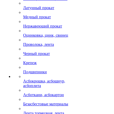
Латунный прокат
Медный прокат
Нержавеющий прокат
Оцинковка, цинк, свинец
Проволока, лента
Черный прокат
Крепеж
Подшипники
Асбокрошка, асбошнур,
асбоплита
Асботкани, асбокартон
Безасбестовые материалы
Лента тормозная, лента