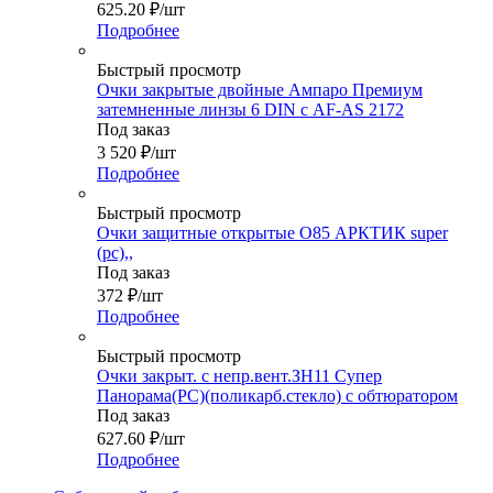
625.20
₽
/шт
Подробнее
Быстрый просмотр
Очки закрытые двойные Ампаро Премиум
затемненные линзы 6 DIN с AF-AS 2172
Под заказ
3 520
₽
/шт
Подробнее
Быстрый просмотр
Очки защитные открытые О85 АРКТИК super
(pc),,
Под заказ
372
₽
/шт
Подробнее
Быстрый просмотр
Очки закрыт. с непр.вент.ЗН11 Супер
Панорама(РС)(поликарб.стекло) с обтюратором
Под заказ
627.60
₽
/шт
Подробнее