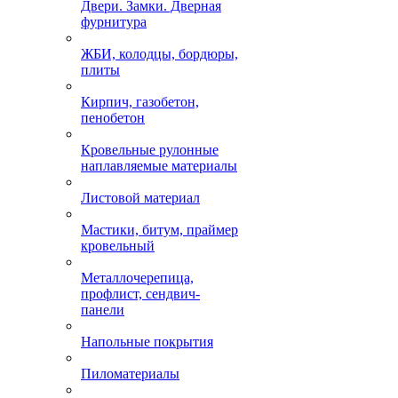
Двери. Замки. Дверная
фурнитура
ЖБИ, колодцы, бордюры,
плиты
Кирпич, газобетон,
пенобетон
Кровельные рулонные
наплавляемые материалы
Листовой материал
Мастики, битум, праймер
кровельный
Металлочерепица,
профлист, сендвич-
панели
Напольные покрытия
Пиломатериалы