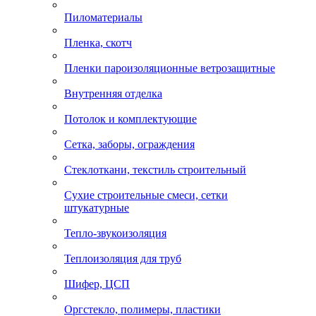
Пиломатериалы
Пленка, скотч
Пленки пароизоляционные ветрозащитные
Внутренняя отделка
Потолок и комплектующие
Сетка, заборы, ограждения
Стеклоткани, текстиль строительный
Сухие строительные смеси, сетки
штукатурные
Тепло-звукоизоляция
Теплоизоляция для труб
Шифер, ЦСП
Оргстекло, полимеры, пластики