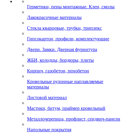
Герметики, пены монтажные. Клеи, смолы
Лакокрасочные материалы
Стекла кварцевые, трубки, триплекс
Гипсокартон, профили, комплектующие
Двери. Замки. Дверная фурнитура
ЖБИ, колодцы, бордюры, плиты
Кирпич, газобетон, пенобетон
Кровельные рулонные наплавляемые
материалы
Листовой материал
Мастики, битум, праймер кровельный
Металлочерепица, профлист, сендвич-панели
Напольные покрытия