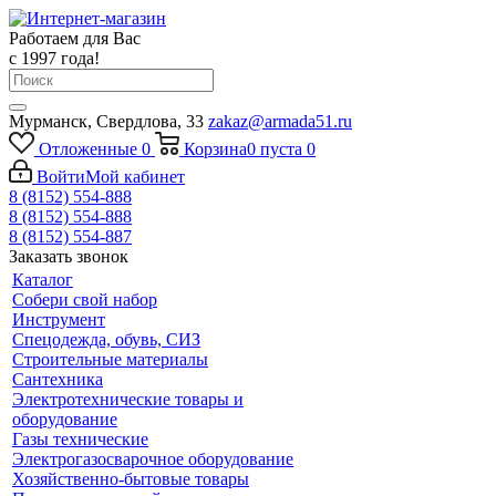
Работаем для Вас
с 1997 года!
Мурманск, Свердлова, 33
zakaz@armada51.ru
Отложенные
0
Корзина
0
пуста
0
Войти
Мой кабинет
8 (8152) 554-888
8 (8152) 554-888
8 (8152) 554-887
Заказать звонок
Каталог
Собери свой набор
Инструмент
Спецодежда, обувь, СИЗ
Строительные материалы
Сантехника
Электротехнические товары и
оборудование
Газы технические
Электрогазосварочное оборудование
Хозяйственно-бытовые товары