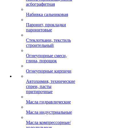
асбографитная
Набивка сальниковая
Паронит, прокладки
паронитовые
Стеклоткани, текстиль
строительный
Огнеупорные смеси,
глина, порошок
Огнеупорные кирпичи
Автохимия, технические
спреи, пасты
притирочные
Масла гидравлические
Масла индустриальные
Масла компрессорные/
холодильные