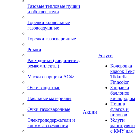
Газовые тепловые пушки
и обогреватели
Горелки кровельные
газовоздушные
Горелки газосварочные
Резаки
Услуги
Расходники (соединения,
ремкомплекты)
Колеровка
красок Текс
Маски сварщика АСФ
Tikkurila,
Finncolor
Очки защитные
Заправка
баллонов
Паяльные материалы
кислородом
Пошив
Очки газосварочные
флагов и
Акции
пологов
Электрододержатели и
Услуги
клеммы заземления
манипулято
с КМУ для