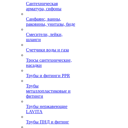
Сантехническая
арматура, сифоны
Санфаянс, ванны,
раковины, унитазы, биде
Смесители, лейки,
шланги
Счетчики воды и газа
Тросы сантехнические,
насадки
Трубы и фитинги PPR
Трубы
металлопластиковые и
фитинги
Трубы нержавеющие
LAVITA
Трубы ПНД и фитинг