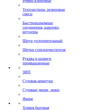
Ремни клиновые
Техпластины, резиновые
смеси
Быстроразъемные
соединения, камлоки,
штуцеры
Шнур уплотнительный
Щетки стеклоочистителя
Рукава и шланги
промышленные
ЗИП
Судовая арматура
Судовые двери, люки
Якоря
Химия бытовая