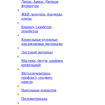
Двери. Замки. Дверная
фурнитура
ЖБИ, колодцы, бордюры,
плиты
Кирпич, газобетон,
пенобетон
Кровельные рулонные
наплавляемые материалы
Листовой материал
Мастики, битум, праймер
кровельный
Металлочерепица,
профлист, сендвич-
панели
Напольные покрытия
Пиломатериалы