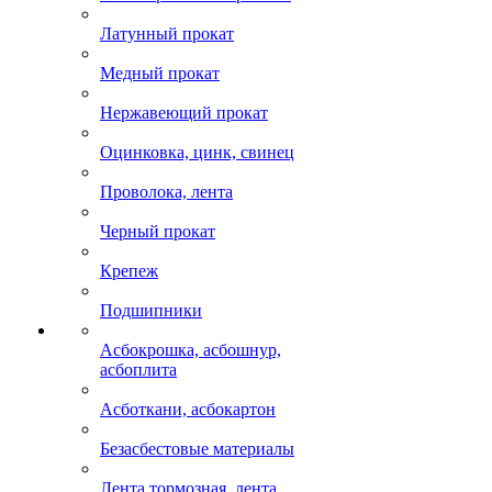
Латунный прокат
Медный прокат
Нержавеющий прокат
Оцинковка, цинк, свинец
Проволока, лента
Черный прокат
Крепеж
Подшипники
Асбокрошка, асбошнур,
асбоплита
Асботкани, асбокартон
Безасбестовые материалы
Лента тормозная, лента