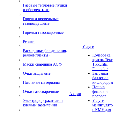
Газовые тепловые пушки
и обогреватели
Горелки кровельные
газовоздушные
Горелки газосварочные
Резаки
Услуги
Расходники (соединения,
ремкомплекты)
Колеровка
красок Текс
Маски сварщика АСФ
Tikkurila,
Finncolor
Очки защитные
Заправка
баллонов
Паяльные материалы
кислородом
Пошив
Очки газосварочные
флагов и
Акции
пологов
Электрододержатели и
Услуги
клеммы заземления
манипулято
с КМУ для