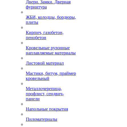
Двери. Замки. Дверная
фурнитура
ЖБИ, колодцы, бордюры,
плиты
Кирпич, газобетон,
пенобетон
Кровельные рулонные
наплавляемые материалы
Листовой материал
Мастики, битум, праймер
кровельный
Металлочерепица,
профлист, сендвич-
панели
Напольные покрытия
Пиломатериалы