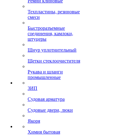
Ремни клиновые
Техпластины, резиновые
смеси
Быстроразъемные
соединения, камлоки,
штуцеры
Шнур уплотнительный
Щетки стеклоочистителя
Рукава и шланги
промышленные
ЗИП
Судовая арматура
Судовые двери, люки
Якоря
Химия бытовая