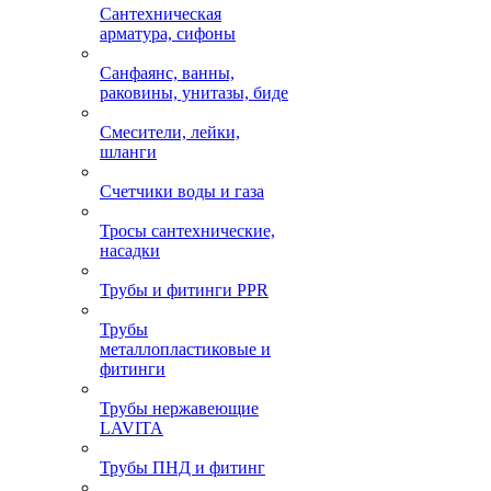
Сантехническая
арматура, сифоны
Санфаянс, ванны,
раковины, унитазы, биде
Смесители, лейки,
шланги
Счетчики воды и газа
Тросы сантехнические,
насадки
Трубы и фитинги PPR
Трубы
металлопластиковые и
фитинги
Трубы нержавеющие
LAVITA
Трубы ПНД и фитинг