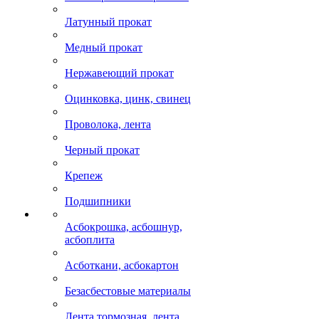
Латунный прокат
Медный прокат
Нержавеющий прокат
Оцинковка, цинк, свинец
Проволока, лента
Черный прокат
Крепеж
Подшипники
Асбокрошка, асбошнур,
асбоплита
Асботкани, асбокартон
Безасбестовые материалы
Лента тормозная, лента