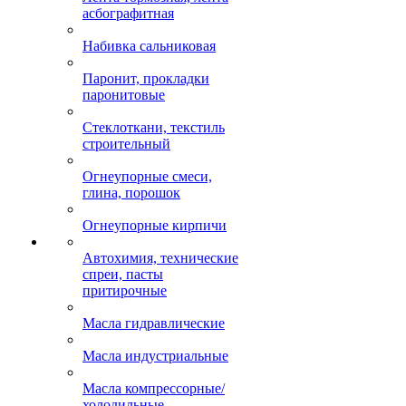
асбографитная
Набивка сальниковая
Паронит, прокладки
паронитовые
Стеклоткани, текстиль
строительный
Огнеупорные смеси,
глина, порошок
Огнеупорные кирпичи
Автохимия, технические
спреи, пасты
притирочные
Масла гидравлические
Масла индустриальные
Масла компрессорные/
холодильные