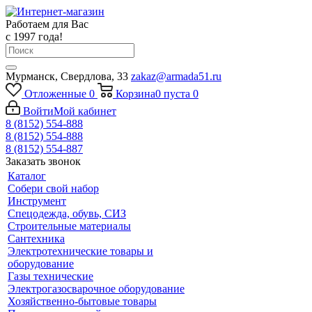
Работаем для Вас
с 1997 года!
Мурманск, Свердлова, 33
zakaz@armada51.ru
Отложенные
0
Корзина
0
пуста
0
Войти
Мой кабинет
8 (8152) 554-888
8 (8152) 554-888
8 (8152) 554-887
Заказать звонок
Каталог
Собери свой набор
Инструмент
Спецодежда, обувь, СИЗ
Строительные материалы
Сантехника
Электротехнические товары и
оборудование
Газы технические
Электрогазосварочное оборудование
Хозяйственно-бытовые товары