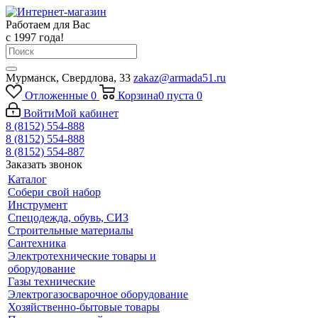
Работаем для Вас
с 1997 года!
Мурманск, Свердлова, 33
zakaz@armada51.ru
Отложенные
0
Корзина
0
пуста
0
Войти
Мой кабинет
8 (8152) 554-888
8 (8152) 554-888
8 (8152) 554-887
Заказать звонок
Каталог
Собери свой набор
Инструмент
Спецодежда, обувь, СИЗ
Строительные материалы
Сантехника
Электротехнические товары и
оборудование
Газы технические
Электрогазосварочное оборудование
Хозяйственно-бытовые товары