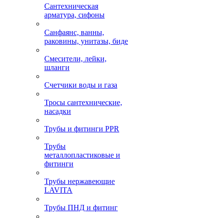
Сантехническая
арматура, сифоны
Санфаянс, ванны,
раковины, унитазы, биде
Смесители, лейки,
шланги
Счетчики воды и газа
Тросы сантехнические,
насадки
Трубы и фитинги PPR
Трубы
металлопластиковые и
фитинги
Трубы нержавеющие
LAVITA
Трубы ПНД и фитинг