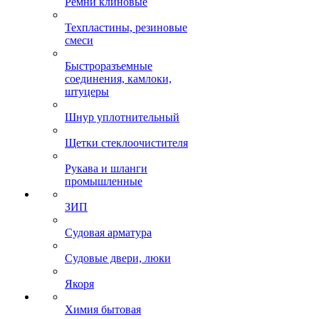
Ремни клиновые
Техпластины, резиновые
смеси
Быстроразъемные
соединения, камлоки,
штуцеры
Шнур уплотнительный
Щетки стеклоочистителя
Рукава и шланги
промышленные
ЗИП
Судовая арматура
Судовые двери, люки
Якоря
Химия бытовая