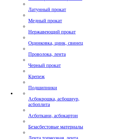
Латунный прокат
Медный прокат
Нержавеющий прокат
Оцинковка, цинк, свинец
Проволока, лента
Черный прокат
Крепеж
Подшипники
Асбокрошка, асбошнур,
асбоплита
Асботкани, асбокартон
Безасбестовые материалы
Лента тормозная, лента