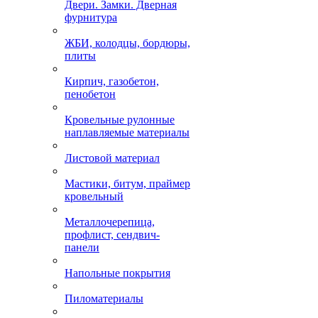
Двери. Замки. Дверная
фурнитура
ЖБИ, колодцы, бордюры,
плиты
Кирпич, газобетон,
пенобетон
Кровельные рулонные
наплавляемые материалы
Листовой материал
Мастики, битум, праймер
кровельный
Металлочерепица,
профлист, сендвич-
панели
Напольные покрытия
Пиломатериалы