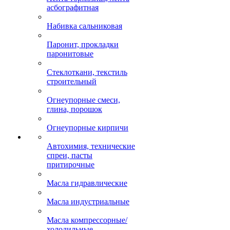
асбографитная
Набивка сальниковая
Паронит, прокладки
паронитовые
Стеклоткани, текстиль
строительный
Огнеупорные смеси,
глина, порошок
Огнеупорные кирпичи
Автохимия, технические
спреи, пасты
притирочные
Масла гидравлические
Масла индустриальные
Масла компрессорные/
холодильные