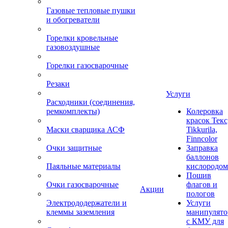
Газовые тепловые пушки
и обогреватели
Горелки кровельные
газовоздушные
Горелки газосварочные
Резаки
Услуги
Расходники (соединения,
ремкомплекты)
Колеровка
красок Текс
Маски сварщика АСФ
Tikkurila,
Finncolor
Очки защитные
Заправка
баллонов
Паяльные материалы
кислородом
Пошив
Очки газосварочные
флагов и
Акции
пологов
Электрододержатели и
Услуги
клеммы заземления
манипулято
с КМУ для