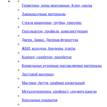
Герметики, пены монтажные. Клеи, смолы
Лакокрасочные материалы
Стекла кварцевые, трубки, триплекс
Гипсокартон, профили, комплектующие
Двери. Замки. Дверная фурнитура
ЖБИ, колодцы, бордюры, плиты
Кирпич, газобетон, пенобетон
Кровельные рулонные наплавляемые материалы
Листовой материал
Мастики, битум, праймер кровельный
Металлочерепица, профлист, сендвич-панели
Напольные покрытия