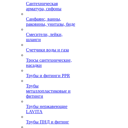
Сантехническая
арматура, сифоны
Санфаянс, ванны,
раковины, унитазы, биде
Смесители, лейки,
шланги
Счетчики воды и газа
Тросы сантехнические,
насадки
Трубы и фитинги PPR
Трубы
металлопластиковые и
фитинги
Трубы нержавеющие
LAVITA
Трубы ПНД и фитинг