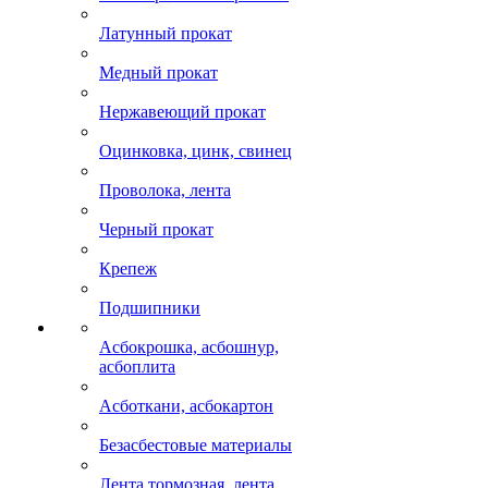
Латунный прокат
Медный прокат
Нержавеющий прокат
Оцинковка, цинк, свинец
Проволока, лента
Черный прокат
Крепеж
Подшипники
Асбокрошка, асбошнур,
асбоплита
Асботкани, асбокартон
Безасбестовые материалы
Лента тормозная, лента