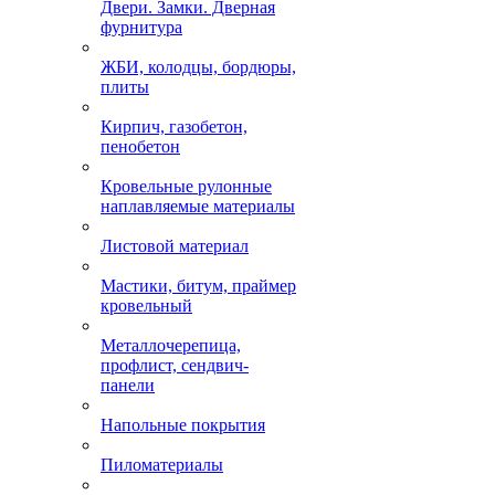
Двери. Замки. Дверная
фурнитура
ЖБИ, колодцы, бордюры,
плиты
Кирпич, газобетон,
пенобетон
Кровельные рулонные
наплавляемые материалы
Листовой материал
Мастики, битум, праймер
кровельный
Металлочерепица,
профлист, сендвич-
панели
Напольные покрытия
Пиломатериалы