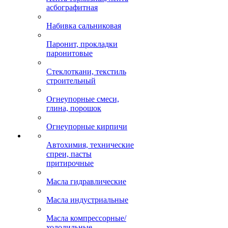
асбографитная
Набивка сальниковая
Паронит, прокладки
паронитовые
Стеклоткани, текстиль
строительный
Огнеупорные смеси,
глина, порошок
Огнеупорные кирпичи
Автохимия, технические
спреи, пасты
притирочные
Масла гидравлические
Масла индустриальные
Масла компрессорные/
холодильные