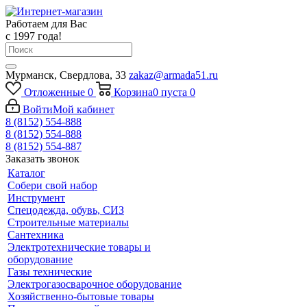
Работаем для Вас
с 1997 года!
Мурманск, Свердлова, 33
zakaz@armada51.ru
Отложенные
0
Корзина
0
пуста
0
Войти
Мой кабинет
8 (8152) 554-888
8 (8152) 554-888
8 (8152) 554-887
Заказать звонок
Каталог
Собери свой набор
Инструмент
Спецодежда, обувь, СИЗ
Строительные материалы
Сантехника
Электротехнические товары и
оборудование
Газы технические
Электрогазосварочное оборудование
Хозяйственно-бытовые товары