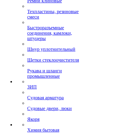
Ремни клиновые
Техпластины, резиновые
смеси
Быстроразъемные
соединения, камлоки,
штуцеры
Шнур уплотнительный
Щетки стеклоочистителя
Рукава и шланги
промышленные
ЗИП
Судовая арматура
Судовые двери, люки
Якоря
Химия бытовая