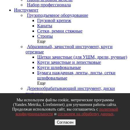
Набор профессионала
Инструмент
Грузоподъемное оборудование
Грузовой крепеж
Канаты
Сетки, ремни стяжные
Стропы
Еще
Абразивный, зачистной инструмент, круги
отрезные
Щетки зачистные (для УШМ, дрели, ручные)
Круги зачистные и лепестковые
Круги шлифовальные
Бумага наждачная, ленты, листы, сетки
шлифовальные
Еще
Деревообрабатывающий инструмент, диски
пильные
Диски пильные
Мы используем файлы cookie, метрические программы
Долота, стамески, рубанки
(Yandex.Metrika, LiveInternet) для улучшения работы сайта.
Ножовки и пилы по дереву
Продолжая использовать сайт, вы соглашаетесь с
политикой
конфиденциальности
и
согласием на обработку данных
.
Топоры
Еще
Согласен
Измерительный инструмент