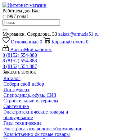
Работаем для Вас
с 1997 года!
Мурманск, Свердлова, 33
zakaz@armada51.ru
Отложенные
0
Корзина
0
пуста
0
Войти
Мой кабинет
8 (8152) 554-888
8 (8152) 554-888
8 (8152) 554-887
Заказать звонок
Каталог
Собери свой набор
Инструмент
Спецодежда, обувь, СИЗ
Строительные материалы
Сантехника
Электротехнические товары и
оборудование
Газы технические
Электрогазосварочное оборудование
Хозяйственно-бытовые товары