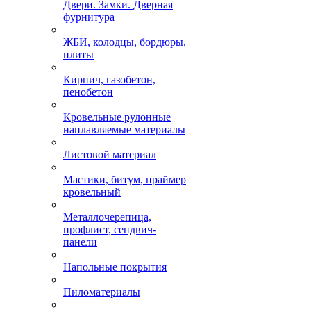
Двери. Замки. Дверная
фурнитура
ЖБИ, колодцы, бордюры,
плиты
Кирпич, газобетон,
пенобетон
Кровельные рулонные
наплавляемые материалы
Листовой материал
Мастики, битум, праймер
кровельный
Металлочерепица,
профлист, сендвич-
панели
Напольные покрытия
Пиломатериалы