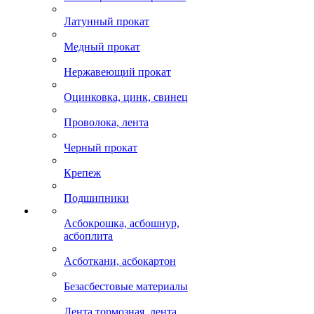
Латунный прокат
Медный прокат
Нержавеющий прокат
Оцинковка, цинк, свинец
Проволока, лента
Черный прокат
Крепеж
Подшипники
Асбокрошка, асбошнур,
асбоплита
Асботкани, асбокартон
Безасбестовые материалы
Лента тормозная, лента