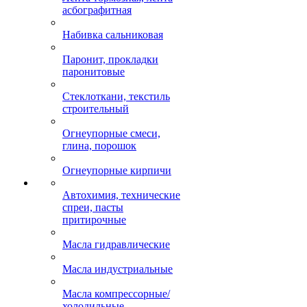
асбографитная
Набивка сальниковая
Паронит, прокладки
паронитовые
Стеклоткани, текстиль
строительный
Огнеупорные смеси,
глина, порошок
Огнеупорные кирпичи
Автохимия, технические
спреи, пасты
притирочные
Масла гидравлические
Масла индустриальные
Масла компрессорные/
холодильные