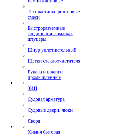
Ремни клиновые
Техпластины, резиновые
смеси
Быстроразъемные
соединения, камлоки,
штуцеры
Шнур уплотнительный
Щетки стеклоочистителя
Рукава и шланги
промышленные
ЗИП
Судовая арматура
Судовые двери, люки
Якоря
Химия бытовая