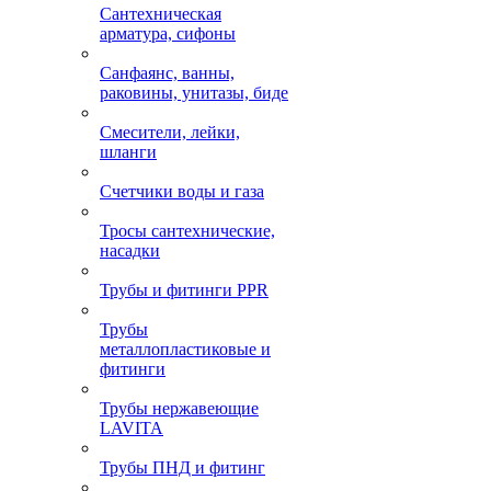
Сантехническая
арматура, сифоны
Санфаянс, ванны,
раковины, унитазы, биде
Смесители, лейки,
шланги
Счетчики воды и газа
Тросы сантехнические,
насадки
Трубы и фитинги PPR
Трубы
металлопластиковые и
фитинги
Трубы нержавеющие
LAVITA
Трубы ПНД и фитинг