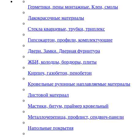
Герметики, пены монтажные. Клеи, смолы
Лакокрасочные материалы
Стекла кварцевые, трубки, триплекс
Гипсокартон, профили, комплектующие
Двери. Замки. Дверная фурнитура
ЖБИ, колодцы, бордюры, плиты
Кирпич, газобетон, пенобетон
Кровельные рулонные наплавляемые материалы
Листовой материал
Мастики, битум, праймер кровельный
Металлочерепица, профлист, сендвич-панели
Напольные покрытия