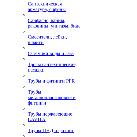
Сантехническая
арматура, сифоны
Санфаянс, ванны,
раковины, унитазы, биде
Смесители, лейки,
шланги
Счетчики воды и газа
Тросы сантехнические,
насадки
Трубы и фитинги PPR
Трубы
металлопластиковые и
фитинги
Трубы нержавеющие
LAVITA
Трубы ПНД и фитинг