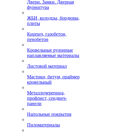
Двери. Замки. Дверная
фурнитура
ЖБИ, колодцы, бордюры,
плиты
Кирпич, газобетон,
пенобетон
Кровельные рулонные
наплавляемые материалы
Листовой материал
Мастики, битум, праймер
кровельный
Металлочерепица,
профлист, сендвич-
панели
Напольные покрытия
Пиломатериалы