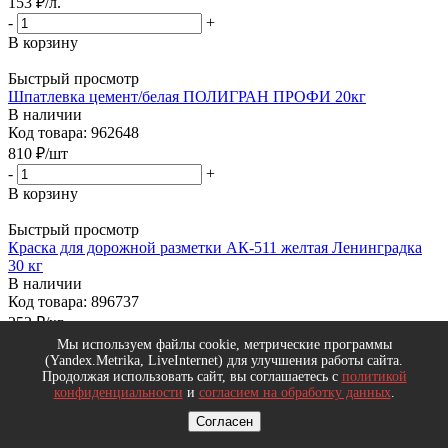
153
₽
/л.
-
+
В корзину
Быстрый просмотр
Шпатлевка цемент/белая ПОЛИГРАН ПРОФИ 20кг
В наличии
Код товара: 962648
810
₽
/шт
-
+
В корзину
Быстрый просмотр
Краска для дорожной разметки АК-511 желтая Ленинградка
30 кг
В наличии
Код товара: 896737
252
₽
/кг
-
+
Мы используем файлы cookie, метрические программы
(Yandex.Metrika, LiveInternet) для улучшения работы сайта.
В корзину
Продолжая использовать сайт, вы соглашаетесь с
политикой
конфиденциальности
и
согласием на обработку данных
.
Быстрый просмотр
Лента малярная бумажная 38*50
Согласен
В наличии