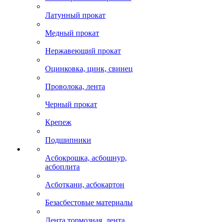
Латунный прокат
Медный прокат
Нержавеющий прокат
Оцинковка, цинк, свинец
Проволока, лента
Черный прокат
Крепеж
Подшипники
Асбокрошка, асбошнур,
асбоплита
Асботкани, асбокартон
Безасбестовые материалы
Лента тормозная, лента