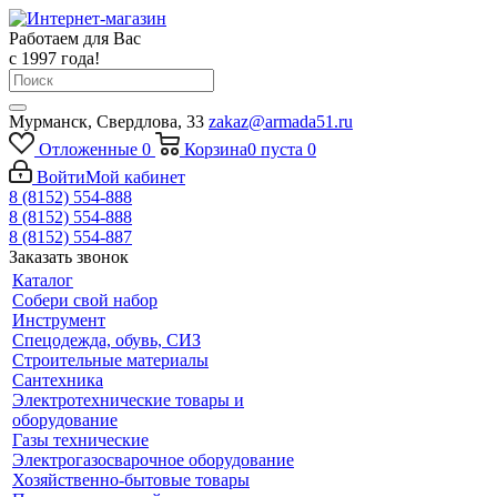
Работаем для Вас
с 1997 года!
Мурманск, Свердлова, 33
zakaz@armada51.ru
Отложенные
0
Корзина
0
пуста
0
Войти
Мой кабинет
8 (8152) 554-888
8 (8152) 554-888
8 (8152) 554-887
Заказать звонок
Каталог
Собери свой набор
Инструмент
Спецодежда, обувь, СИЗ
Строительные материалы
Сантехника
Электротехнические товары и
оборудование
Газы технические
Электрогазосварочное оборудование
Хозяйственно-бытовые товары