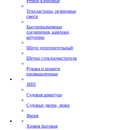
Ремни клиновые
Техпластины, резиновые
смеси
Быстроразъемные
соединения, камлоки,
штуцеры
Шнур уплотнительный
Щетки стеклоочистителя
Рукава и шланги
промышленные
ЗИП
Судовая арматура
Судовые двери, люки
Якоря
Химия бытовая