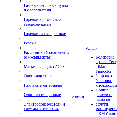
Газовые тепловые пушки
и обогреватели
Горелки кровельные
газовоздушные
Горелки газосварочные
Резаки
Услуги
Расходники (соединения,
ремкомплекты)
Колеровка
красок Текс
Маски сварщика АСФ
Tikkurila,
Finncolor
Очки защитные
Заправка
баллонов
Паяльные материалы
кислородом
Пошив
Очки газосварочные
флагов и
Акции
пологов
Электрододержатели и
Услуги
клеммы заземления
манипулято
с КМУ для