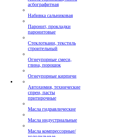
асбографитная
Набивка сальниковая
Паронит, прокладки
паронитовые
Стеклоткани, текстиль
строительный
Огнеупорные смеси,
глина, порошок
Огнеупорные кирпичи
Автохимия, технические
спреи, пасты
притирочные
Масла гидравлические
Масла индустриальные
Масла компрессорные/
холодильные