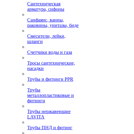
Сантехническая
арматура, сифоны
Санфаянс, ванны,
раковины, унитазы, биде
Смесители, лейки,
шланги
Счетчики воды и газа
Тросы сантехнические,
насадки
Трубы и фитинги PPR
Трубы
металлопластиковые и
фитинги
Трубы нержавеющие
LAVITA
Трубы ПНД и фитинг