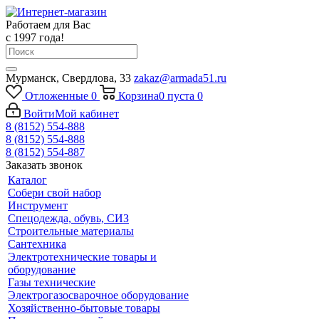
Работаем для Вас
с 1997 года!
Мурманск, Свердлова, 33
zakaz@armada51.ru
Отложенные
0
Корзина
0
пуста
0
Войти
Мой кабинет
8 (8152) 554-888
8 (8152) 554-888
8 (8152) 554-887
Заказать звонок
Каталог
Собери свой набор
Инструмент
Спецодежда, обувь, СИЗ
Строительные материалы
Сантехника
Электротехнические товары и
оборудование
Газы технические
Электрогазосварочное оборудование
Хозяйственно-бытовые товары