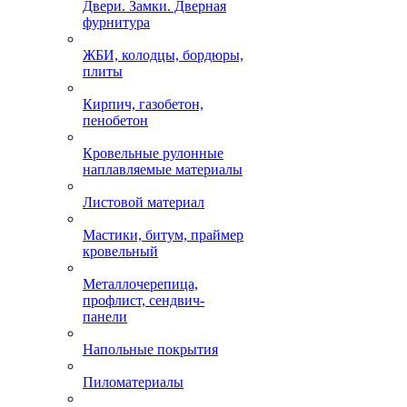
Двери. Замки. Дверная
фурнитура
ЖБИ, колодцы, бордюры,
плиты
Кирпич, газобетон,
пенобетон
Кровельные рулонные
наплавляемые материалы
Листовой материал
Мастики, битум, праймер
кровельный
Металлочерепица,
профлист, сендвич-
панели
Напольные покрытия
Пиломатериалы