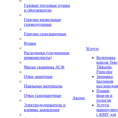
Газовые тепловые пушки
и обогреватели
Горелки кровельные
газовоздушные
Горелки газосварочные
Резаки
Услуги
Расходники (соединения,
ремкомплекты)
Колеровка
красок Текс
Маски сварщика АСФ
Tikkurila,
Finncolor
Очки защитные
Заправка
баллонов
Паяльные материалы
кислородом
Пошив
Очки газосварочные
флагов и
Акции
пологов
Электрододержатели и
Услуги
клеммы заземления
манипулято
с КМУ для