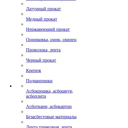
Латунный прокат
Медный прокат
Нержавеющий прокат
Оцинковка, цинк, свинец
Проволока, лента
Черный прокат
Крепеж
Подшипники
Асбокрошка, асбошнур,
асбоплита
Асботкани, асбокартон
Безасбестовые материалы
Лента тормозная, лента