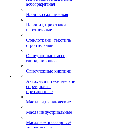
асбографитная
Набивка сальниковая
Паронит, прокладки
паронитовые
Стеклоткани, текстиль
строительный
Огнеупорные смеси,
глина, порошок
Огнеупорные кирпичи
Автохимия, технические
спреи, пасты
притирочные
Масла гидравлические
Масла индустриальные
Масла компрессорные/
холодильные