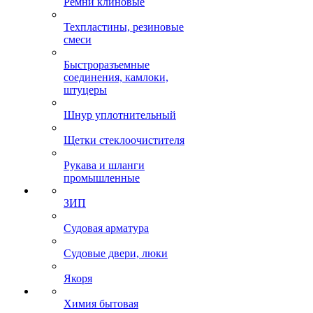
Ремни клиновые
Техпластины, резиновые
смеси
Быстроразъемные
соединения, камлоки,
штуцеры
Шнур уплотнительный
Щетки стеклоочистителя
Рукава и шланги
промышленные
ЗИП
Судовая арматура
Судовые двери, люки
Якоря
Химия бытовая