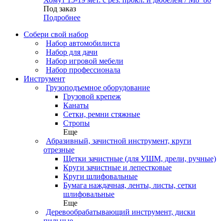
Под заказ
Подробнее
Собери свой набор
Набор автомобилиста
Набор для дачи
Набор игровой мебели
Набор профессионала
Инструмент
Грузоподъемное оборудование
Грузовой крепеж
Канаты
Сетки, ремни стяжные
Стропы
Еще
Абразивный, зачистной инструмент, круги
отрезные
Щетки зачистные (для УШМ, дрели, ручные)
Круги зачистные и лепестковые
Круги шлифовальные
Бумага наждачная, ленты, листы, сетки
шлифовальные
Еще
Деревообрабатывающий инструмент, диски
пильные