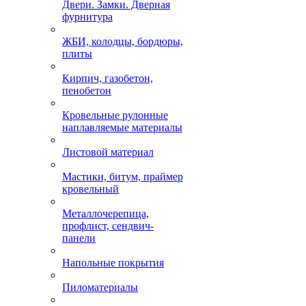
Двери. Замки. Дверная
фурнитура
ЖБИ, колодцы, бордюры,
плиты
Кирпич, газобетон,
пенобетон
Кровельные рулонные
наплавляемые материалы
Листовой материал
Мастики, битум, праймер
кровельный
Металлочерепица,
профлист, сендвич-
панели
Напольные покрытия
Пиломатериалы