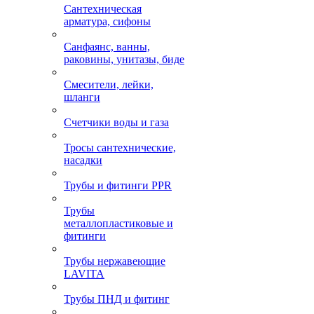
Сантехническая
арматура, сифоны
Санфаянс, ванны,
раковины, унитазы, биде
Смесители, лейки,
шланги
Счетчики воды и газа
Тросы сантехнические,
насадки
Трубы и фитинги PPR
Трубы
металлопластиковые и
фитинги
Трубы нержавеющие
LAVITA
Трубы ПНД и фитинг