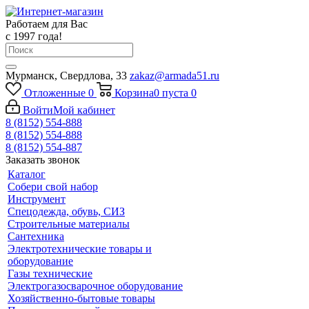
Работаем для Вас
с 1997 года!
Мурманск, Свердлова, 33
zakaz@armada51.ru
Отложенные
0
Корзина
0
пуста
0
Войти
Мой кабинет
8 (8152) 554-888
8 (8152) 554-888
8 (8152) 554-887
Заказать звонок
Каталог
Собери свой набор
Инструмент
Спецодежда, обувь, СИЗ
Строительные материалы
Сантехника
Электротехнические товары и
оборудование
Газы технические
Электрогазосварочное оборудование
Хозяйственно-бытовые товары