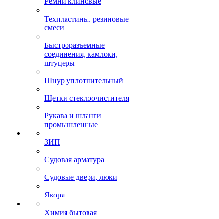
Ремни клиновые
Техпластины, резиновые
смеси
Быстроразъемные
соединения, камлоки,
штуцеры
Шнур уплотнительный
Щетки стеклоочистителя
Рукава и шланги
промышленные
ЗИП
Судовая арматура
Судовые двери, люки
Якоря
Химия бытовая