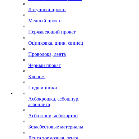
Латунный прокат
Медный прокат
Нержавеющий прокат
Оцинковка, цинк, свинец
Проволока, лента
Черный прокат
Крепеж
Подшипники
Асбокрошка, асбошнур,
асбоплита
Асботкани, асбокартон
Безасбестовые материалы
Лента тормозная, лента