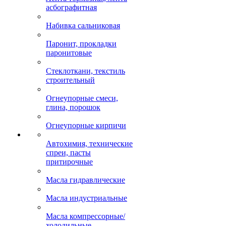
асбографитная
Набивка сальниковая
Паронит, прокладки
паронитовые
Стеклоткани, текстиль
строительный
Огнеупорные смеси,
глина, порошок
Огнеупорные кирпичи
Автохимия, технические
спреи, пасты
притирочные
Масла гидравлические
Масла индустриальные
Масла компрессорные/
холодильные