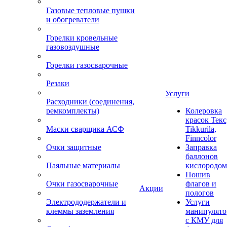
Газовые тепловые пушки
и обогреватели
Горелки кровельные
газовоздушные
Горелки газосварочные
Резаки
Услуги
Расходники (соединения,
ремкомплекты)
Колеровка
красок Текс
Маски сварщика АСФ
Tikkurila,
Finncolor
Очки защитные
Заправка
баллонов
Паяльные материалы
кислородом
Пошив
Очки газосварочные
флагов и
Акции
пологов
Электрододержатели и
Услуги
клеммы заземления
манипулято
с КМУ для