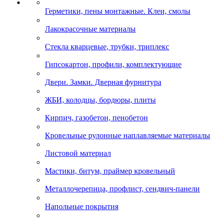
Герметики, пены монтажные. Клеи, смолы
Лакокрасочные материалы
Стекла кварцевые, трубки, триплекс
Гипсокартон, профили, комплектующие
Двери. Замки. Дверная фурнитура
ЖБИ, колодцы, бордюры, плиты
Кирпич, газобетон, пенобетон
Кровельные рулонные наплавляемые материалы
Листовой материал
Мастики, битум, праймер кровельный
Металлочерепица, профлист, сендвич-панели
Напольные покрытия