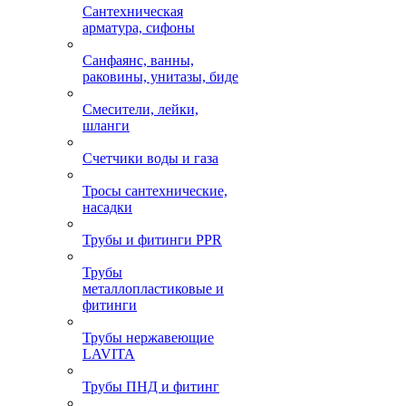
Сантехническая
арматура, сифоны
Санфаянс, ванны,
раковины, унитазы, биде
Смесители, лейки,
шланги
Счетчики воды и газа
Тросы сантехнические,
насадки
Трубы и фитинги PPR
Трубы
металлопластиковые и
фитинги
Трубы нержавеющие
LAVITA
Трубы ПНД и фитинг