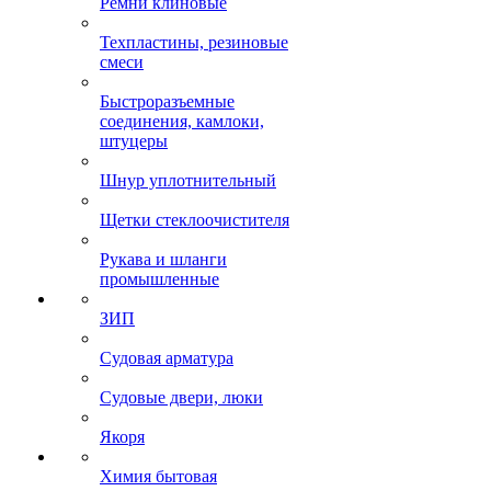
Ремни клиновые
Техпластины, резиновые
смеси
Быстроразъемные
соединения, камлоки,
штуцеры
Шнур уплотнительный
Щетки стеклоочистителя
Рукава и шланги
промышленные
ЗИП
Судовая арматура
Судовые двери, люки
Якоря
Химия бытовая