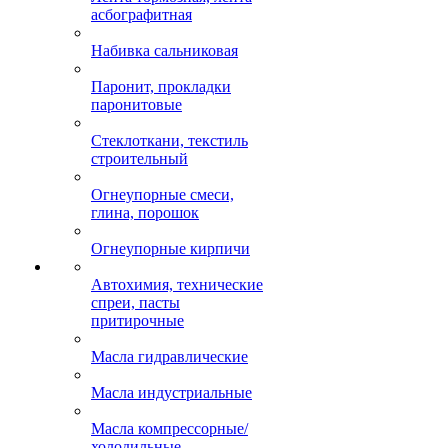
асбографитная
Набивка сальниковая
Паронит, прокладки
паронитовые
Стеклоткани, текстиль
строительный
Огнеупорные смеси,
глина, порошок
Огнеупорные кирпичи
Автохимия, технические
спреи, пасты
притирочные
Масла гидравлические
Масла индустриальные
Масла компрессорные/
холодильные