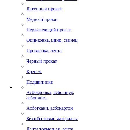
Латунный прокат
Медный прокат
Нержавеющий прокат
Оцинковка, цинк, свинец
Проволока, лента
Черный прокат
Крепеж
Подшипники
Асбокрошка, асбошнур,
асбоплита
Асботкани, асбокартон
Безасбестовые материалы
Лента тормозная, лента