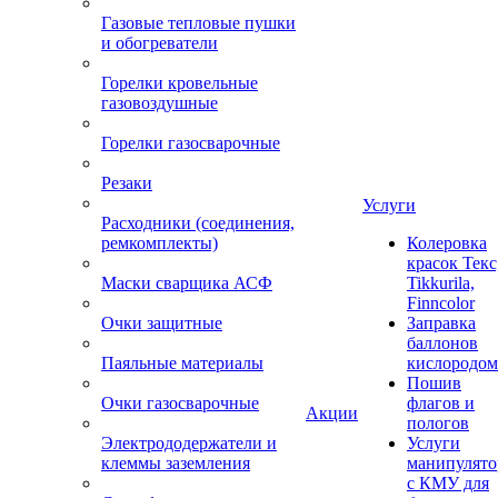
Газовые тепловые пушки
и обогреватели
Горелки кровельные
газовоздушные
Горелки газосварочные
Резаки
Услуги
Расходники (соединения,
ремкомплекты)
Колеровка
красок Текс
Маски сварщика АСФ
Tikkurila,
Finncolor
Очки защитные
Заправка
баллонов
Паяльные материалы
кислородом
Пошив
Очки газосварочные
флагов и
Акции
пологов
Электрододержатели и
Услуги
клеммы заземления
манипулято
с КМУ для