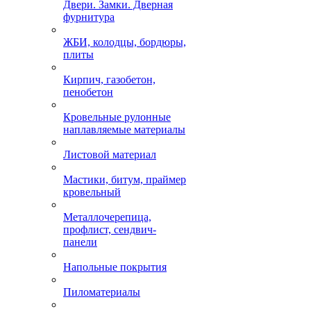
Двери. Замки. Дверная
фурнитура
ЖБИ, колодцы, бордюры,
плиты
Кирпич, газобетон,
пенобетон
Кровельные рулонные
наплавляемые материалы
Листовой материал
Мастики, битум, праймер
кровельный
Металлочерепица,
профлист, сендвич-
панели
Напольные покрытия
Пиломатериалы