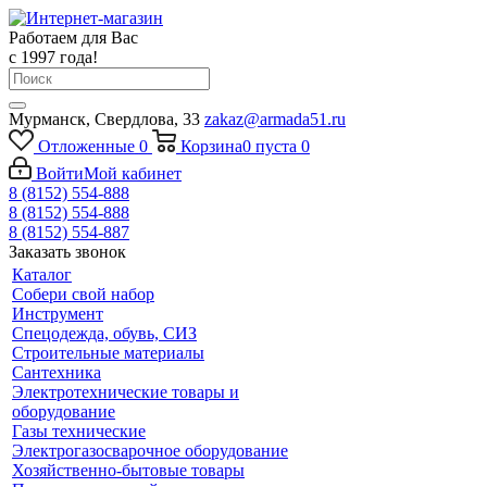
Работаем для Вас
с 1997 года!
Мурманск, Свердлова, 33
zakaz@armada51.ru
Отложенные
0
Корзина
0
пуста
0
Войти
Мой кабинет
8 (8152) 554-888
8 (8152) 554-888
8 (8152) 554-887
Заказать звонок
Каталог
Собери свой набор
Инструмент
Спецодежда, обувь, СИЗ
Строительные материалы
Сантехника
Электротехнические товары и
оборудование
Газы технические
Электрогазосварочное оборудование
Хозяйственно-бытовые товары