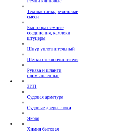
Ремни клиновые
Техпластины, резиновые
смеси
Быстроразъемные
соединения, камлоки,
штуцеры
Шнур уплотнительный
Щетки стеклоочистителя
Рукава и шланги
промышленные
ЗИП
Судовая арматура
Судовые двери, люки
Якоря
Химия бытовая