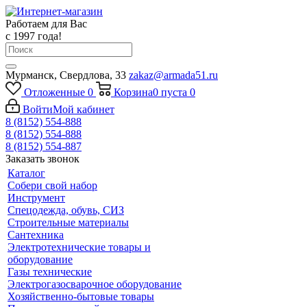
Работаем для Вас
с 1997 года!
Мурманск, Свердлова, 33
zakaz@armada51.ru
Отложенные
0
Корзина
0
пуста
0
Войти
Мой кабинет
8 (8152) 554-888
8 (8152) 554-888
8 (8152) 554-887
Заказать звонок
Каталог
Собери свой набор
Инструмент
Спецодежда, обувь, СИЗ
Строительные материалы
Сантехника
Электротехнические товары и
оборудование
Газы технические
Электрогазосварочное оборудование
Хозяйственно-бытовые товары