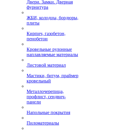
Двери. Замки. Дверная
фурнитура
ЖБИ, колодцы, бордюры,
плиты
Кирпич, газобетон,
пенобетон
Кровельные рулонные
наплавляемые материалы
Листовой материал
Мастики, битум, праймер
кровельный
Металлочерепица,
профлист, сендвич-
панели
Напольные покрытия
Пиломатериалы