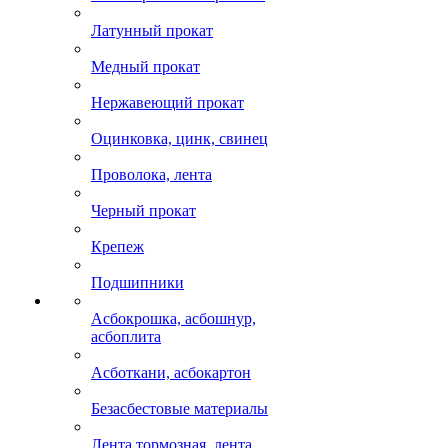
Латунный прокат
Медный прокат
Нержавеющий прокат
Оцинковка, цинк, свинец
Проволока, лента
Черный прокат
Крепеж
Подшипники
Асбокрошка, асбошнур,
асбоплита
Асботкани, асбокартон
Безасбестовые материалы
Лента тормозная, лента