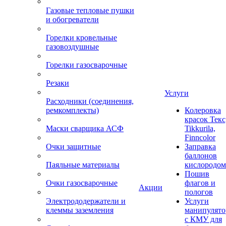
Газовые тепловые пушки
и обогреватели
Горелки кровельные
газовоздушные
Горелки газосварочные
Резаки
Услуги
Расходники (соединения,
ремкомплекты)
Колеровка
красок Текс
Маски сварщика АСФ
Tikkurila,
Finncolor
Очки защитные
Заправка
баллонов
Паяльные материалы
кислородом
Пошив
Очки газосварочные
флагов и
Акции
пологов
Электрододержатели и
Услуги
клеммы заземления
манипулято
с КМУ для