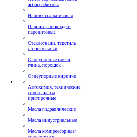
асбографитная
Набивка сальниковая
Паронит, прокладки
паронитовые
Стеклоткани, текстиль
строительный
Огнеупорные смеси,
глина, порошок
Огнеупорные кирпичи
Автохимия, технические
спреи, пасты
притирочные
Масла гидравлические
Масла индустриальные
Масла компрессорные/
холодильные