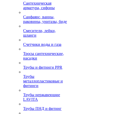
Сантехническая
арматура, сифоны
Санфаянс, ванны,
раковины, унитазы, биде
Смесители, лейки,
шланги
Счетчики воды и газа
Тросы сантехнические,
насадки
Трубы и фитинги PPR
Трубы
металлопластиковые и
фитинги
Трубы нержавеющие
LAVITA
Трубы ПНД и фитинг