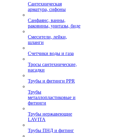
Сантехническая
арматура, сифоны
Санфаянс, ванны,
раковины, унитазы, биде
Смесители, лейки,
шланги
Счетчики воды и газа
Тросы сантехнические,
насадки
Трубы и фитинги PPR
Трубы
металлопластиковые и
фитинги
Трубы нержавеющие
LAVITA
Трубы ПНД и фитинг