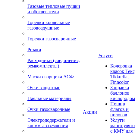
Газовые тепловые пушки
и обогреватели
Горелки кровельные
газовоздушные
Горелки газосварочные
Резаки
Услуги
Расходники (соединения,
ремкомплекты)
Колеровка
красок Текс
Маски сварщика АСФ
Tikkurila,
Finncolor
Очки защитные
Заправка
баллонов
Паяльные материалы
кислородом
Пошив
Очки газосварочные
флагов и
Акции
пологов
Электрододержатели и
Услуги
клеммы заземления
манипулято
с КМУ для