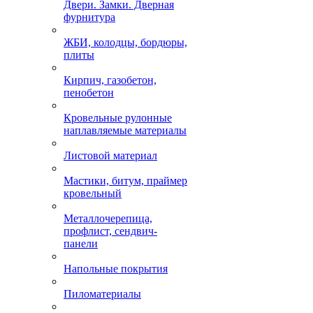
Двери. Замки. Дверная
фурнитура
ЖБИ, колодцы, бордюры,
плиты
Кирпич, газобетон,
пенобетон
Кровельные рулонные
наплавляемые материалы
Листовой материал
Мастики, битум, праймер
кровельный
Металлочерепица,
профлист, сендвич-
панели
Напольные покрытия
Пиломатериалы