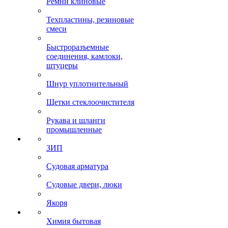
Ремни клиновые
Техпластины, резиновые
смеси
Быстроразъемные
соединения, камлоки,
штуцеры
Шнур уплотнительный
Щетки стеклоочистителя
Рукава и шланги
промышленные
ЗИП
Судовая арматура
Судовые двери, люки
Якоря
Химия бытовая