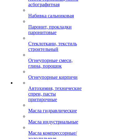
асбографитная
Набивка сальниковая
Паронит, прокладки
паронитовые
Стеклоткани, текстиль
строительный
Огнеупорные смеси,
глина, порошок
Огнеупорные кирпичи
Автохимия, технические
спреи, пасты
притирочные
Масла гидравлические
Масла индустриальные
Масла компрессорные/
холодильные