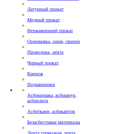
Латунный прокат
Медный прокат
Нержавеющий прокат
Оцинковка, цинк, свинец
Проволока, лента
Черный прокат
Крепеж
Подшипники
Асбокрошка, асбошнур,
асбоплита
Асботкани, асбокартон
Безасбестовые материалы
Лента тормозная, лента