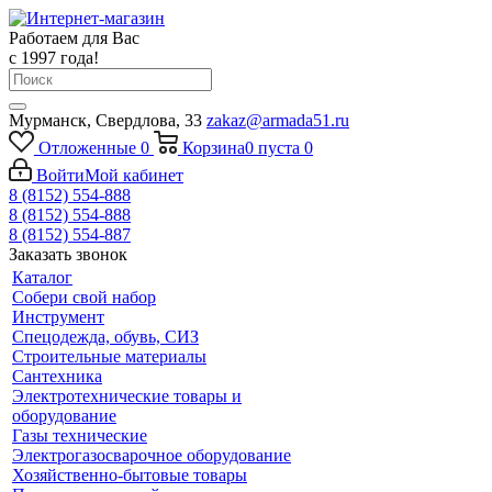
Работаем для Вас
с 1997 года!
Мурманск, Свердлова, 33
zakaz@armada51.ru
Отложенные
0
Корзина
0
пуста
0
Войти
Мой кабинет
8 (8152) 554-888
8 (8152) 554-888
8 (8152) 554-887
Заказать звонок
Каталог
Собери свой набор
Инструмент
Спецодежда, обувь, СИЗ
Строительные материалы
Сантехника
Электротехнические товары и
оборудование
Газы технические
Электрогазосварочное оборудование
Хозяйственно-бытовые товары