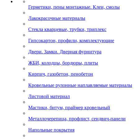
Герметики, пены монтажные. Клеи, смолы
Лакокрасочные материалы
Стекла кварцевые, трубки, триплекс
Гипсокартон, профили, комплектующие
Двери. Замки. Дверная фурнитура
ЖБИ, колодцы, бордюры, плиты
Кирпич, газобетон, пенобетон
Кровельные рулонные наплавляемые материалы
Листовой материал
Мастики, битум, праймер кровельный
Металлочерепица, профлист, сендвич-панели
Напольные покрытия