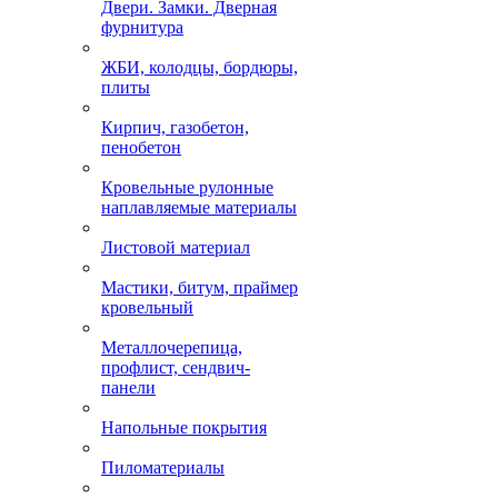
Двери. Замки. Дверная
фурнитура
ЖБИ, колодцы, бордюры,
плиты
Кирпич, газобетон,
пенобетон
Кровельные рулонные
наплавляемые материалы
Листовой материал
Мастики, битум, праймер
кровельный
Металлочерепица,
профлист, сендвич-
панели
Напольные покрытия
Пиломатериалы