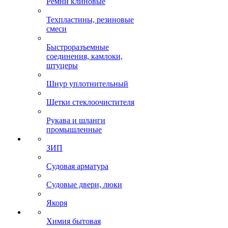
Ремни клиновые
Техпластины, резиновые
смеси
Быстроразъемные
соединения, камлоки,
штуцеры
Шнур уплотнительный
Щетки стеклоочистителя
Рукава и шланги
промышленные
ЗИП
Судовая арматура
Судовые двери, люки
Якоря
Химия бытовая