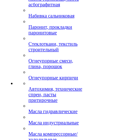
асбографитная
Набивка сальниковая
Паронит, прокладки
паронитовые
Стеклоткани, текстиль
строительный
Огнеупорные смеси,
глина, порошок
Огнеупорные кирпичи
Автохимия, технические
спреи, пасты
притирочные
Масла гидравлические
Масла индустриальные
Масла компрессорные/
холодильные