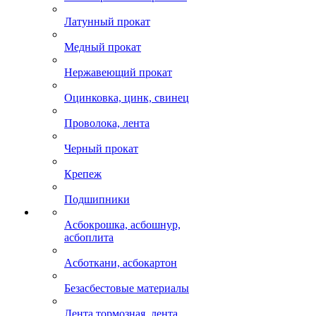
Латунный прокат
Медный прокат
Нержавеющий прокат
Оцинковка, цинк, свинец
Проволока, лента
Черный прокат
Крепеж
Подшипники
Асбокрошка, асбошнур,
асбоплита
Асботкани, асбокартон
Безасбестовые материалы
Лента тормозная, лента