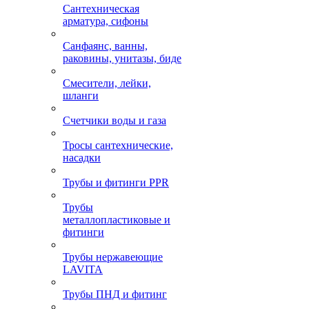
Сантехническая
арматура, сифоны
Санфаянс, ванны,
раковины, унитазы, биде
Смесители, лейки,
шланги
Счетчики воды и газа
Тросы сантехнические,
насадки
Трубы и фитинги PPR
Трубы
металлопластиковые и
фитинги
Трубы нержавеющие
LAVITA
Трубы ПНД и фитинг