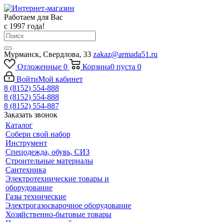
Работаем для Вас
с 1997 года!
Мурманск, Свердлова, 33
zakaz@armada51.ru
Отложенные
0
Корзина
0
пуста
0
Войти
Мой кабинет
8 (8152) 554-888
8 (8152) 554-888
8 (8152) 554-887
Заказать звонок
Каталог
Собери свой набор
Инструмент
Спецодежда, обувь, СИЗ
Строительные материалы
Сантехника
Электротехнические товары и
оборудование
Газы технические
Электрогазосварочное оборудование
Хозяйственно-бытовые товары