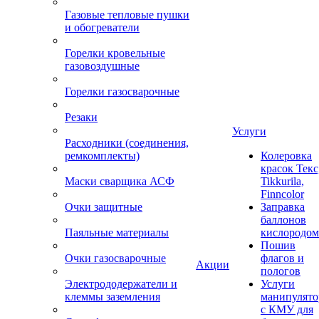
Газовые тепловые пушки
и обогреватели
Горелки кровельные
газовоздушные
Горелки газосварочные
Резаки
Услуги
Расходники (соединения,
ремкомплекты)
Колеровка
красок Текс
Маски сварщика АСФ
Tikkurila,
Finncolor
Очки защитные
Заправка
баллонов
Паяльные материалы
кислородом
Пошив
Очки газосварочные
флагов и
Акции
пологов
Электрододержатели и
Услуги
клеммы заземления
манипулято
с КМУ для