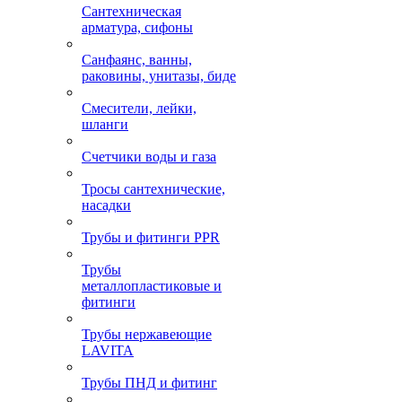
Сантехническая
арматура, сифоны
Санфаянс, ванны,
раковины, унитазы, биде
Смесители, лейки,
шланги
Счетчики воды и газа
Тросы сантехнические,
насадки
Трубы и фитинги PPR
Трубы
металлопластиковые и
фитинги
Трубы нержавеющие
LAVITA
Трубы ПНД и фитинг