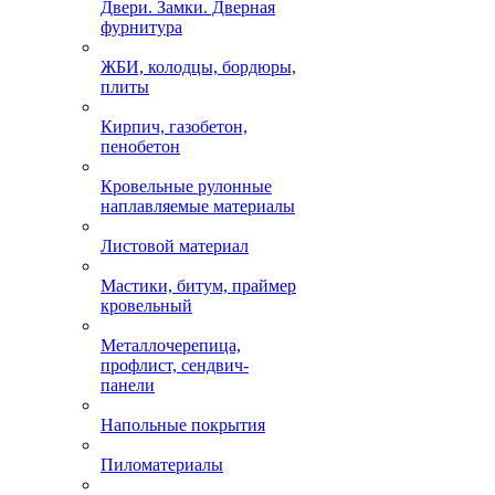
Двери. Замки. Дверная
фурнитура
ЖБИ, колодцы, бордюры,
плиты
Кирпич, газобетон,
пенобетон
Кровельные рулонные
наплавляемые материалы
Листовой материал
Мастики, битум, праймер
кровельный
Металлочерепица,
профлист, сендвич-
панели
Напольные покрытия
Пиломатериалы