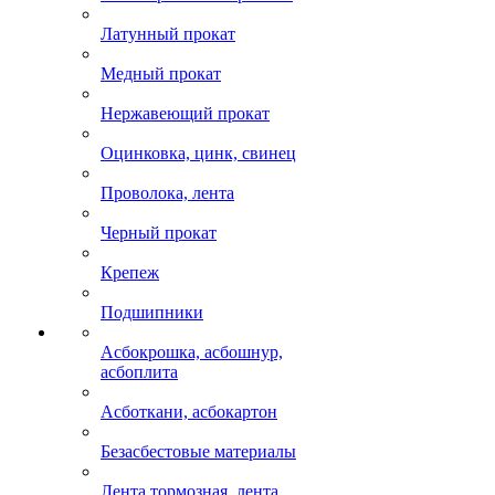
Латунный прокат
Медный прокат
Нержавеющий прокат
Оцинковка, цинк, свинец
Проволока, лента
Черный прокат
Крепеж
Подшипники
Асбокрошка, асбошнур,
асбоплита
Асботкани, асбокартон
Безасбестовые материалы
Лента тормозная, лента