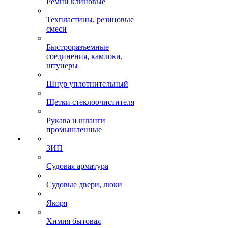
Ремни клиновые
Техпластины, резиновые
смеси
Быстроразъемные
соединения, камлоки,
штуцеры
Шнур уплотнительный
Щетки стеклоочистителя
Рукава и шланги
промышленные
ЗИП
Судовая арматура
Судовые двери, люки
Якоря
Химия бытовая