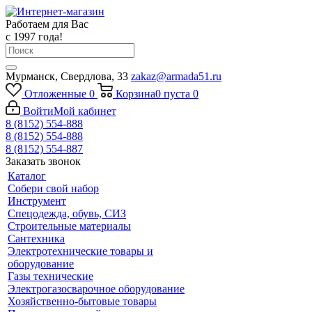
Работаем для Вас
с 1997 года!
Мурманск, Свердлова, 33
zakaz@armada51.ru
Отложенные
0
Корзина
0
пуста
0
Войти
Мой кабинет
8 (8152) 554-888
8 (8152) 554-888
8 (8152) 554-887
Заказать звонок
Каталог
Собери свой набор
Инструмент
Спецодежда, обувь, СИЗ
Строительные материалы
Сантехника
Электротехнические товары и
оборудование
Газы технические
Электрогазосварочное оборудование
Хозяйственно-бытовые товары