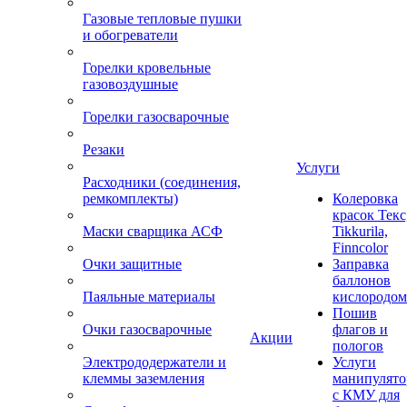
Газовые тепловые пушки
и обогреватели
Горелки кровельные
газовоздушные
Горелки газосварочные
Резаки
Услуги
Расходники (соединения,
ремкомплекты)
Колеровка
красок Текс
Маски сварщика АСФ
Tikkurila,
Finncolor
Очки защитные
Заправка
баллонов
Паяльные материалы
кислородом
Пошив
Очки газосварочные
флагов и
Акции
пологов
Электрододержатели и
Услуги
клеммы заземления
манипулято
с КМУ для