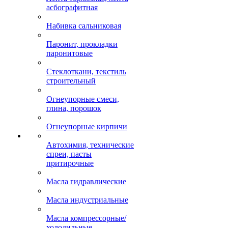
асбографитная
Набивка сальниковая
Паронит, прокладки
паронитовые
Стеклоткани, текстиль
строительный
Огнеупорные смеси,
глина, порошок
Огнеупорные кирпичи
Автохимия, технические
спреи, пасты
притирочные
Масла гидравлические
Масла индустриальные
Масла компрессорные/
холодильные