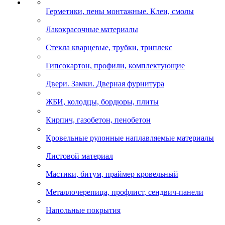
Герметики, пены монтажные. Клеи, смолы
Лакокрасочные материалы
Стекла кварцевые, трубки, триплекс
Гипсокартон, профили, комплектующие
Двери. Замки. Дверная фурнитура
ЖБИ, колодцы, бордюры, плиты
Кирпич, газобетон, пенобетон
Кровельные рулонные наплавляемые материалы
Листовой материал
Мастики, битум, праймер кровельный
Металлочерепица, профлист, сендвич-панели
Напольные покрытия