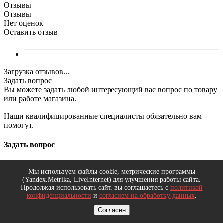
Отзывы
Отзывы
Нет оценок
Оставить отзыв
Загрузка отзывов...
Задать вопрос
Вы можете задать любой интересующий вас вопрос по товару
или работе магазина.
Наши квалифицированные специалисты обязательно вам
помогут.
Задать вопрос
Мы используем файлы cookie, метрические программы
(Yandex.Metrika, LiveInternet) для улучшения работы сайта.
Продолжая использовать сайт, вы соглашаетесь с
политикой
конфиденциальности
и
согласием на обработку данных
.
Вопрос
*
Ваше имя
*
Согласен
Телефон
*