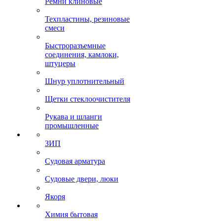
Ремни клиновые
Техпластины, резиновые
смеси
Быстроразъемные
соединения, камлоки,
штуцеры
Шнур уплотнительный
Щетки стеклоочистителя
Рукава и шланги
промышленные
ЗИП
Судовая арматура
Судовые двери, люки
Якоря
Химия бытовая