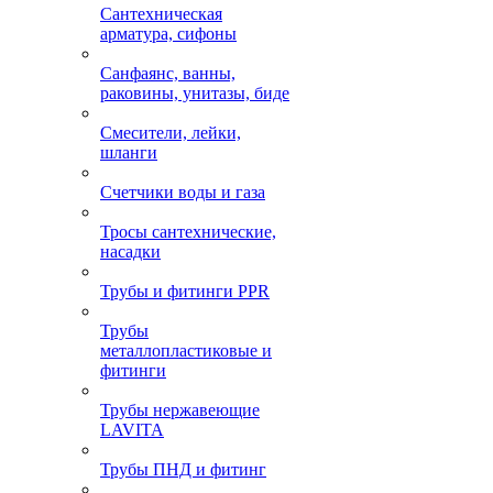
Сантехническая
арматура, сифоны
Санфаянс, ванны,
раковины, унитазы, биде
Смесители, лейки,
шланги
Счетчики воды и газа
Тросы сантехнические,
насадки
Трубы и фитинги PPR
Трубы
металлопластиковые и
фитинги
Трубы нержавеющие
LAVITA
Трубы ПНД и фитинг