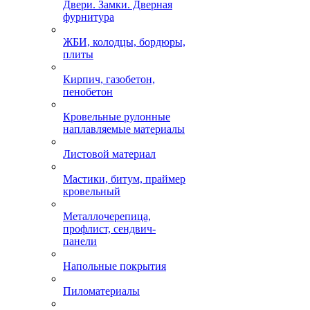
Двери. Замки. Дверная
фурнитура
ЖБИ, колодцы, бордюры,
плиты
Кирпич, газобетон,
пенобетон
Кровельные рулонные
наплавляемые материалы
Листовой материал
Мастики, битум, праймер
кровельный
Металлочерепица,
профлист, сендвич-
панели
Напольные покрытия
Пиломатериалы