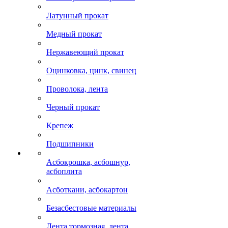
Латунный прокат
Медный прокат
Нержавеющий прокат
Оцинковка, цинк, свинец
Проволока, лента
Черный прокат
Крепеж
Подшипники
Асбокрошка, асбошнур,
асбоплита
Асботкани, асбокартон
Безасбестовые материалы
Лента тормозная, лента