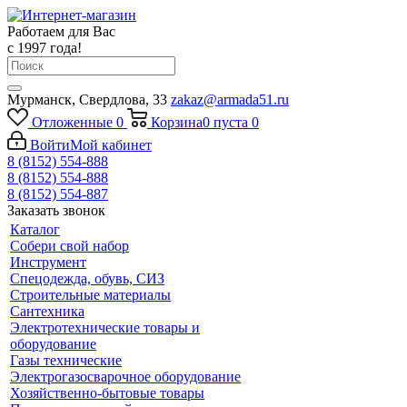
Работаем для Вас
с 1997 года!
Мурманск, Свердлова, 33
zakaz@armada51.ru
Отложенные
0
Корзина
0
пуста
0
Войти
Мой кабинет
8 (8152) 554-888
8 (8152) 554-888
8 (8152) 554-887
Заказать звонок
Каталог
Собери свой набор
Инструмент
Спецодежда, обувь, СИЗ
Строительные материалы
Сантехника
Электротехнические товары и
оборудование
Газы технические
Электрогазосварочное оборудование
Хозяйственно-бытовые товары