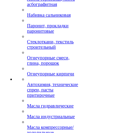
асбографитная
Набивка сальниковая
Паронит, прокладки
паронитовые
Стеклоткани, текстиль
строительный
Огнеупорные смеси,
глина, порошок
Огнеупорные кирпичи
Автохимия, технические
спреи, пасты
притирочные
Масла гидравлические
Масла индустриальные
Масла компрессорные/
холодильные