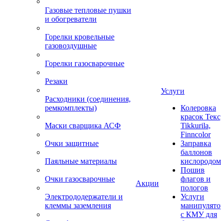
Газовые тепловые пушки
и обогреватели
Горелки кровельные
газовоздушные
Горелки газосварочные
Резаки
Услуги
Расходники (соединения,
ремкомплекты)
Колеровка
красок Текс
Маски сварщика АСФ
Tikkurila,
Finncolor
Очки защитные
Заправка
баллонов
Паяльные материалы
кислородом
Пошив
Очки газосварочные
флагов и
Акции
пологов
Электрододержатели и
Услуги
клеммы заземления
манипулято
с КМУ для