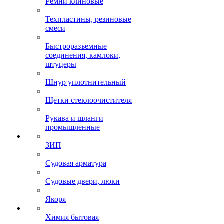
Ремни клиновые
Техпластины, резиновые
смеси
Быстроразъемные
соединения, камлоки,
штуцеры
Шнур уплотнительный
Щетки стеклоочистителя
Рукава и шланги
промышленные
ЗИП
Судовая арматура
Судовые двери, люки
Якоря
Химия бытовая