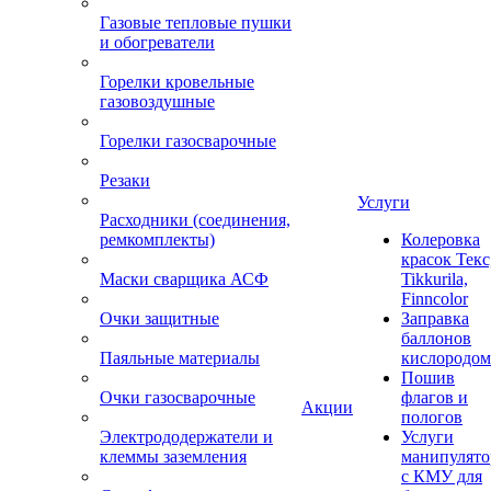
Газовые тепловые пушки
и обогреватели
Горелки кровельные
газовоздушные
Горелки газосварочные
Резаки
Услуги
Расходники (соединения,
ремкомплекты)
Колеровка
красок Текс
Маски сварщика АСФ
Tikkurila,
Finncolor
Очки защитные
Заправка
баллонов
Паяльные материалы
кислородом
Пошив
Очки газосварочные
флагов и
Акции
пологов
Электрододержатели и
Услуги
клеммы заземления
манипулято
с КМУ для