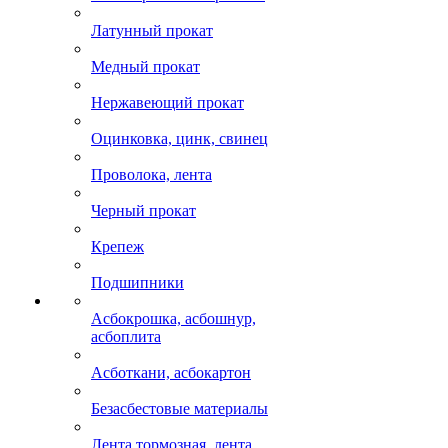
Латунный прокат
Медный прокат
Нержавеющий прокат
Оцинковка, цинк, свинец
Проволока, лента
Черный прокат
Крепеж
Подшипники
Асбокрошка, асбошнур,
асбоплита
Асботкани, асбокартон
Безасбестовые материалы
Лента тормозная, лента