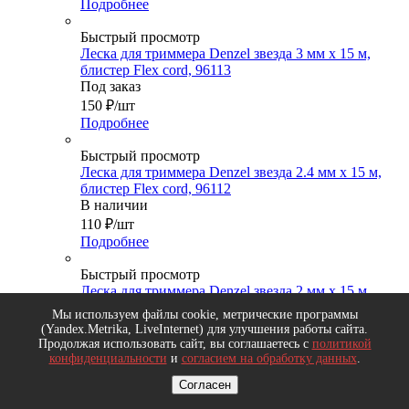
Подробнее
Быстрый просмотр
Леска для триммера Denzel звезда 3 мм х 15 м,
блистер Flex cord, 96113
Под заказ
150
₽
/шт
Подробнее
Быстрый просмотр
Леска для триммера Denzel звезда 2.4 мм х 15 м,
блистер Flex cord, 96112
В наличии
110
₽
/шт
Подробнее
Быстрый просмотр
Леска для триммера Denzel звезда 2 мм х 15 м,
блистер Flex cord, 96111
Мы используем файлы cookie, метрические программы
Под заказ
(Yandex.Metrika, LiveInternet) для улучшения работы сайта.
90
₽
/шт
Продолжая использовать сайт, вы соглашаетесь с
политикой
конфиденциальности
и
согласием на обработку данных
.
Подробнее
Согласен
Быстрый просмотр