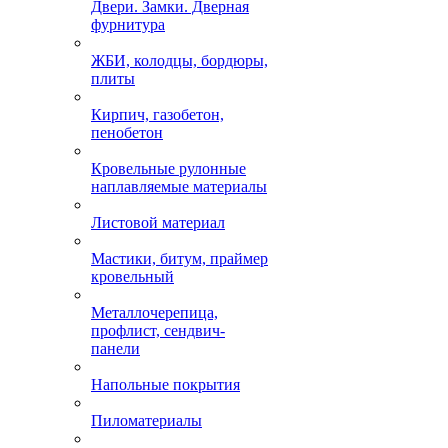
Двери. Замки. Дверная
фурнитура
ЖБИ, колодцы, бордюры,
плиты
Кирпич, газобетон,
пенобетон
Кровельные рулонные
наплавляемые материалы
Листовой материал
Мастики, битум, праймер
кровельный
Металлочерепица,
профлист, сендвич-
панели
Напольные покрытия
Пиломатериалы