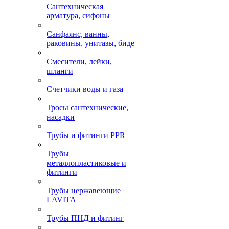
Сантехническая
арматура, сифоны
Санфаянс, ванны,
раковины, унитазы, биде
Смесители, лейки,
шланги
Счетчики воды и газа
Тросы сантехнические,
насадки
Трубы и фитинги PPR
Трубы
металлопластиковые и
фитинги
Трубы нержавеющие
LAVITA
Трубы ПНД и фитинг