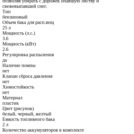
позволяя убирать с дорожек опавшую листву и
свежевыпавший снег.
Тип
бензиновый
Объем бака для расп.вещ
25 л
Мощность (л.с.)
3.6
Мощность (кВт)
2.6
Регулировка распыления
да
Наличие помпы
нет
Клапан сброса давления
нет
Химостойкость
нет
Материал
пластик
Цвет (рисунок)
белый, черный, желтый
Емкость топливного бака
2 л
Количество аккумуляторов в комплекте