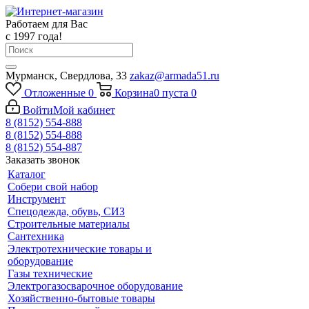
Работаем для Вас
с 1997 года!
Мурманск, Свердлова, 33
zakaz@armada51.ru
Отложенные
0
Корзина
0
пуста
0
Войти
Мой кабинет
8 (8152) 554-888
8 (8152) 554-888
8 (8152) 554-887
Заказать звонок
Каталог
Собери свой набор
Инструмент
Спецодежда, обувь, СИЗ
Строительные материалы
Сантехника
Электротехнические товары и
оборудование
Газы технические
Электрогазосварочное оборудование
Хозяйственно-бытовые товары