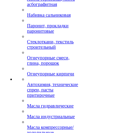
асбографитная
Набивка сальниковая
Паронит, прокладки
паронитовые
Стеклоткани, текстиль
строительный
Огнеупорные смеси,
глина, порошок
Огнеупорные кирпичи
Автохимия, технические
спреи, пасты
притирочные
Масла гидравлические
Масла индустриальные
Масла компрессорные/
холодильные