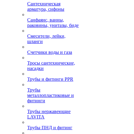
Сантехническая
арматура, сифоны
Санфаянс, ванны,
раковины, унитазы, биде
Смесители, лейки,
шланги
Счетчики воды и газа
Тросы сантехнические,
насадки
Трубы и фитинги PPR
Трубы
металлопластиковые и
фитинги
Трубы нержавеющие
LAVITA
Трубы ПНД и фитинг