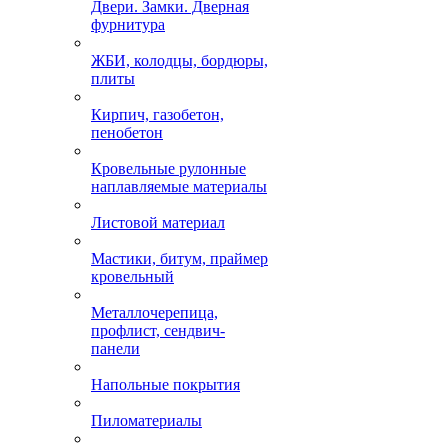
Двери. Замки. Дверная
фурнитура
ЖБИ, колодцы, бордюры,
плиты
Кирпич, газобетон,
пенобетон
Кровельные рулонные
наплавляемые материалы
Листовой материал
Мастики, битум, праймер
кровельный
Металлочерепица,
профлист, сендвич-
панели
Напольные покрытия
Пиломатериалы