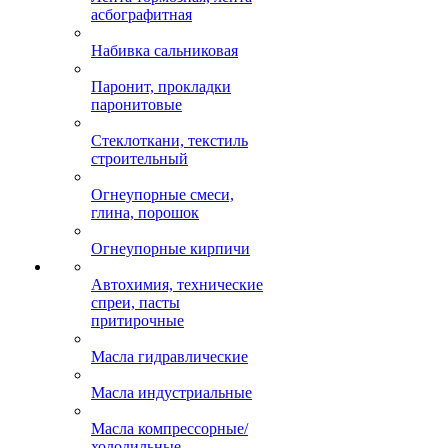
асбографитная
Набивка сальниковая
Паронит, прокладки
паронитовые
Стеклоткани, текстиль
строительный
Огнеупорные смеси,
глина, порошок
Огнеупорные кирпичи
Автохимия, технические
спреи, пасты
притирочные
Масла гидравлические
Масла индустриальные
Масла компрессорные/
холодильные