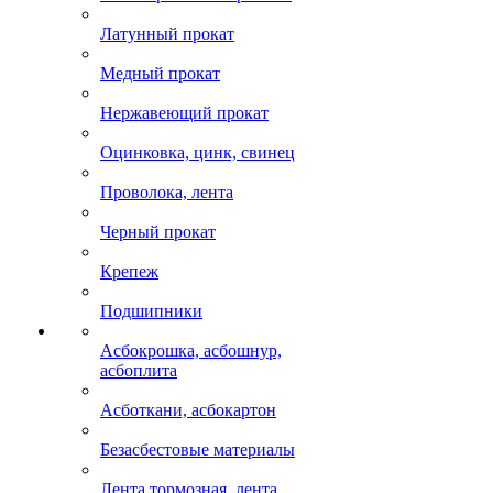
Латунный прокат
Медный прокат
Нержавеющий прокат
Оцинковка, цинк, свинец
Проволока, лента
Черный прокат
Крепеж
Подшипники
Асбокрошка, асбошнур,
асбоплита
Асботкани, асбокартон
Безасбестовые материалы
Лента тормозная, лента