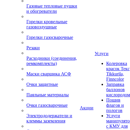
Газовые тепловые пушки
и обогреватели
Горелки кровельные
газовоздушные
Горелки газосварочные
Резаки
Услуги
Расходники (соединения,
ремкомплекты)
Колеровка
красок Текс
Маски сварщика АСФ
Tikkurila,
Finncolor
Очки защитные
Заправка
баллонов
Паяльные материалы
кислородом
Пошив
Очки газосварочные
флагов и
Акции
пологов
Электрододержатели и
Услуги
клеммы заземления
манипулято
с КМУ для