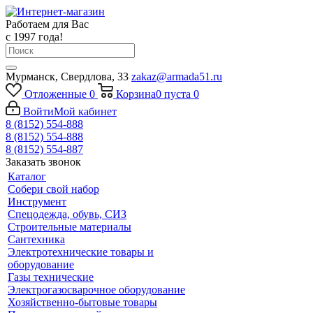
Работаем для Вас
с 1997 года!
Мурманск, Свердлова, 33
zakaz@armada51.ru
Отложенные
0
Корзина
0
пуста
0
Войти
Мой кабинет
8 (8152) 554-888
8 (8152) 554-888
8 (8152) 554-887
Заказать звонок
Каталог
Собери свой набор
Инструмент
Спецодежда, обувь, СИЗ
Строительные материалы
Сантехника
Электротехнические товары и
оборудование
Газы технические
Электрогазосварочное оборудование
Хозяйственно-бытовые товары