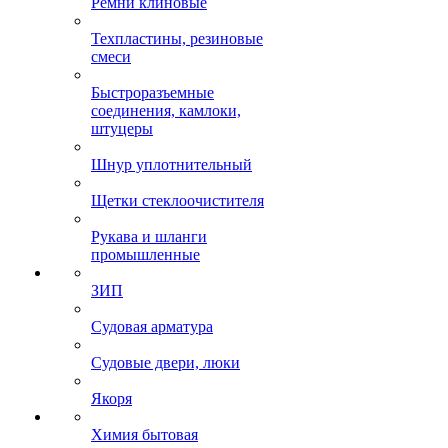
Ремни клиновые
Техпластины, резиновые
смеси
Быстроразъемные
соединения, камлоки,
штуцеры
Шнур уплотнительный
Щетки стеклоочистителя
Рукава и шланги
промышленные
ЗИП
Судовая арматура
Судовые двери, люки
Якоря
Химия бытовая