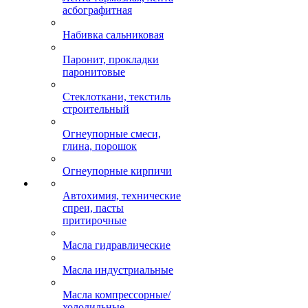
асбографитная
Набивка сальниковая
Паронит, прокладки
паронитовые
Стеклоткани, текстиль
строительный
Огнеупорные смеси,
глина, порошок
Огнеупорные кирпичи
Автохимия, технические
спреи, пасты
притирочные
Масла гидравлические
Масла индустриальные
Масла компрессорные/
холодильные