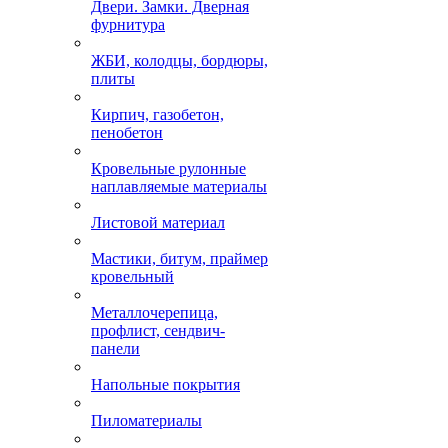
Двери. Замки. Дверная
фурнитура
ЖБИ, колодцы, бордюры,
плиты
Кирпич, газобетон,
пенобетон
Кровельные рулонные
наплавляемые материалы
Листовой материал
Мастики, битум, праймер
кровельный
Металлочерепица,
профлист, сендвич-
панели
Напольные покрытия
Пиломатериалы