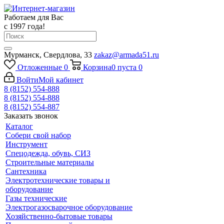
Работаем для Вас
с 1997 года!
Мурманск, Свердлова, 33
zakaz@armada51.ru
Отложенные
0
Корзина
0
пуста
0
Войти
Мой кабинет
8 (8152) 554-888
8 (8152) 554-888
8 (8152) 554-887
Заказать звонок
Каталог
Собери свой набор
Инструмент
Спецодежда, обувь, СИЗ
Строительные материалы
Сантехника
Электротехнические товары и
оборудование
Газы технические
Электрогазосварочное оборудование
Хозяйственно-бытовые товары