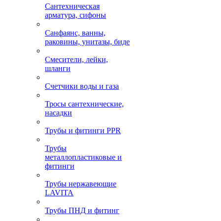
Сантехническая
арматура, сифоны
Санфаянс, ванны,
раковины, унитазы, биде
Смесители, лейки,
шланги
Счетчики воды и газа
Тросы сантехнические,
насадки
Трубы и фитинги PPR
Трубы
металлопластиковые и
фитинги
Трубы нержавеющие
LAVITA
Трубы ПНД и фитинг