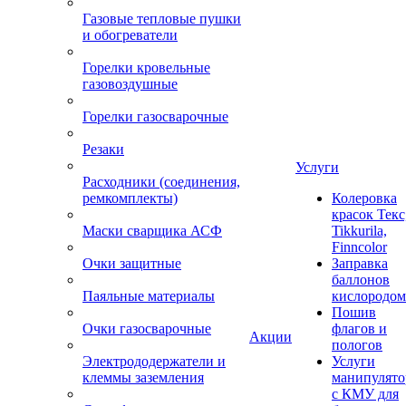
Газовые тепловые пушки
и обогреватели
Горелки кровельные
газовоздушные
Горелки газосварочные
Резаки
Услуги
Расходники (соединения,
ремкомплекты)
Колеровка
красок Текс
Маски сварщика АСФ
Tikkurila,
Finncolor
Очки защитные
Заправка
баллонов
Паяльные материалы
кислородом
Пошив
Очки газосварочные
флагов и
Акции
пологов
Электрододержатели и
Услуги
клеммы заземления
манипулято
с КМУ для