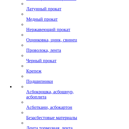
Латунный прокат
Медный прокат
Нержавеющий прокат
Оцинковка, цинк, свинец
Проволока, лента
Черный прокат
Крепеж
Подшипники
Асбокрошка, асбошнур,
асбоплита
Асботкани, асбокартон
Безасбестовые материалы
Лента тормозная, лента