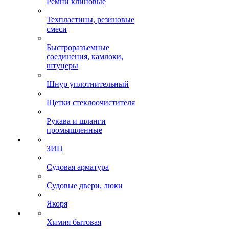
Ремни клиновые
Техпластины, резиновые
смеси
Быстроразъемные
соединения, камлоки,
штуцеры
Шнур уплотнительный
Щетки стеклоочистителя
Рукава и шланги
промышленные
ЗИП
Судовая арматура
Судовые двери, люки
Якоря
Химия бытовая