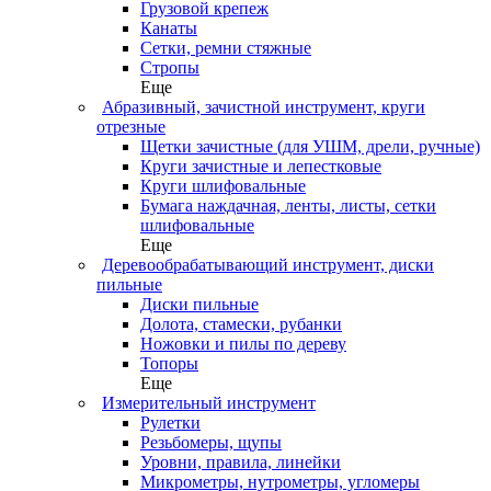
Грузовой крепеж
Канаты
Сетки, ремни стяжные
Стропы
Еще
Абразивный, зачистной инструмент, круги
отрезные
Щетки зачистные (для УШМ, дрели, ручные)
Круги зачистные и лепестковые
Круги шлифовальные
Бумага наждачная, ленты, листы, сетки
шлифовальные
Еще
Деревообрабатывающий инструмент, диски
пильные
Диски пильные
Долота, стамески, рубанки
Ножовки и пилы по дереву
Топоры
Еще
Измерительный инструмент
Рулетки
Резьбомеры, щупы
Уровни, правила, линейки
Микрометры, нутрометры, угломеры