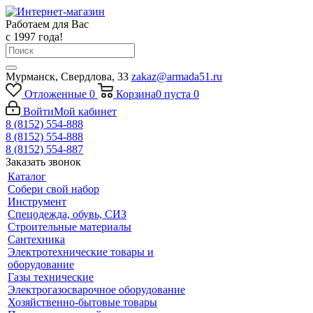
Работаем для Вас
с 1997 года!
Мурманск, Свердлова, 33
zakaz@armada51.ru
Отложенные
0
Корзина
0
пуста
0
Войти
Мой кабинет
8 (8152) 554-888
8 (8152) 554-888
8 (8152) 554-887
Заказать звонок
Каталог
Собери свой набор
Инструмент
Спецодежда, обувь, СИЗ
Строительные материалы
Сантехника
Электротехнические товары и
оборудование
Газы технические
Электрогазосварочное оборудование
Хозяйственно-бытовые товары