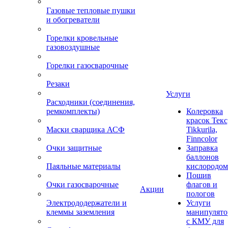
Газовые тепловые пушки
и обогреватели
Горелки кровельные
газовоздушные
Горелки газосварочные
Резаки
Услуги
Расходники (соединения,
ремкомплекты)
Колеровка
красок Текс
Маски сварщика АСФ
Tikkurila,
Finncolor
Очки защитные
Заправка
баллонов
Паяльные материалы
кислородом
Пошив
Очки газосварочные
флагов и
Акции
пологов
Электрододержатели и
Услуги
клеммы заземления
манипулято
с КМУ для