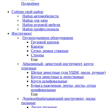
Подробнее
Собери свой набор
Набор автомобилиста
Набор для дачи
Набор игровой мебели
Набор профессионала
Инструмент
Грузоподъемное оборудование
Грузовой крепеж
Канаты
Сетки, ремни стяжные
Стропы
Еще
Абразивный, зачистной инструмент, круги
отрезные
Щетки зачистные (для УШМ, дрели, ручные)
Круги зачистные и лепестковые
Круги шлифовальные
Бумага наждачная, ленты, листы, сетки
шлифовальные
Еще
Деревообрабатывающий инструмент, диски
пильные
Диски пильные