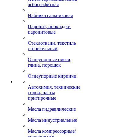
асбографитная
Набивка сальниковая
Паронит, прокладки
паронитовые
Стеклоткани, текстиль
строительный
Огнеупорные смеси,
глина, порошок
Огнеупорные кирпичи
Автохимия, технические
спреи, пасты
притирочные
Масла гидравлические
Масла индустриальные
Масла компрессорные/
холодильные