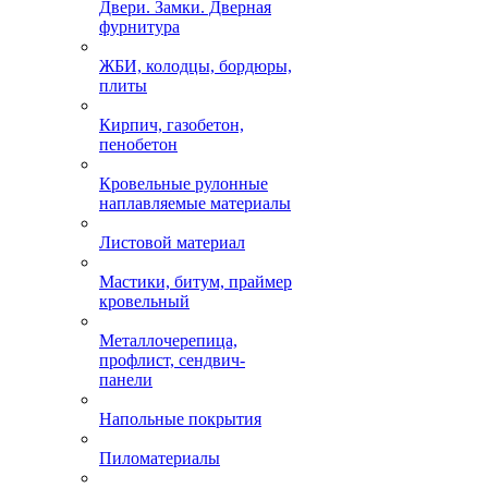
Двери. Замки. Дверная
фурнитура
ЖБИ, колодцы, бордюры,
плиты
Кирпич, газобетон,
пенобетон
Кровельные рулонные
наплавляемые материалы
Листовой материал
Мастики, битум, праймер
кровельный
Металлочерепица,
профлист, сендвич-
панели
Напольные покрытия
Пиломатериалы