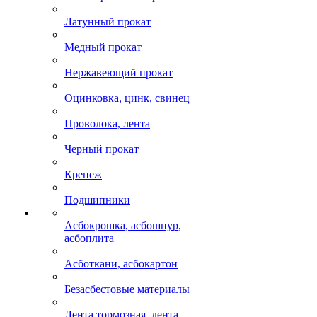
Латунный прокат
Медный прокат
Нержавеющий прокат
Оцинковка, цинк, свинец
Проволока, лента
Черный прокат
Крепеж
Подшипники
Асбокрошка, асбошнур,
асбоплита
Асботкани, асбокартон
Безасбестовые материалы
Лента тормозная, лента