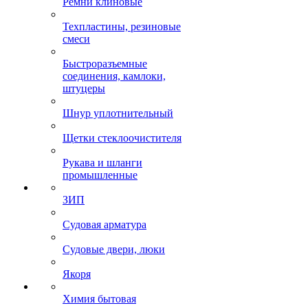
Ремни клиновые
Техпластины, резиновые
смеси
Быстроразъемные
соединения, камлоки,
штуцеры
Шнур уплотнительный
Щетки стеклоочистителя
Рукава и шланги
промышленные
ЗИП
Судовая арматура
Судовые двери, люки
Якоря
Химия бытовая