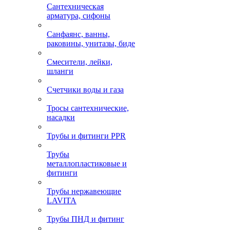
Сантехническая
арматура, сифоны
Санфаянс, ванны,
раковины, унитазы, биде
Смесители, лейки,
шланги
Счетчики воды и газа
Тросы сантехнические,
насадки
Трубы и фитинги PPR
Трубы
металлопластиковые и
фитинги
Трубы нержавеющие
LAVITA
Трубы ПНД и фитинг