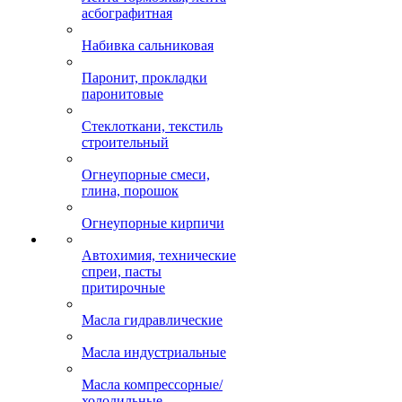
асбографитная
Набивка сальниковая
Паронит, прокладки
паронитовые
Стеклоткани, текстиль
строительный
Огнеупорные смеси,
глина, порошок
Огнеупорные кирпичи
Автохимия, технические
спреи, пасты
притирочные
Масла гидравлические
Масла индустриальные
Масла компрессорные/
холодильные