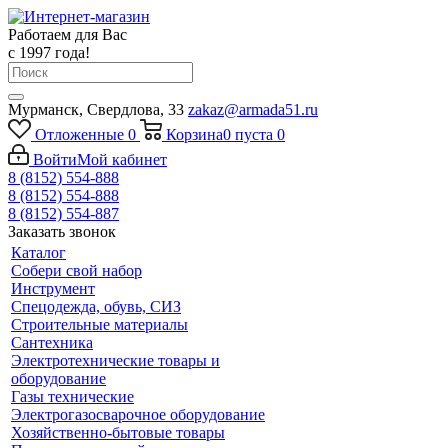
Работаем для Вас
с 1997 года!
Мурманск, Свердлова, 33
zakaz@armada51.ru
Отложенные
0
Корзина
0
пуста
0
Войти
Мой кабинет
8 (8152) 554-888
8 (8152) 554-888
8 (8152) 554-887
Заказать звонок
Каталог
Собери свой набор
Инструмент
Спецодежда, обувь, СИЗ
Строительные материалы
Сантехника
Электротехнические товары и
оборудование
Газы технические
Электрогазосварочное оборудование
Хозяйственно-бытовые товары