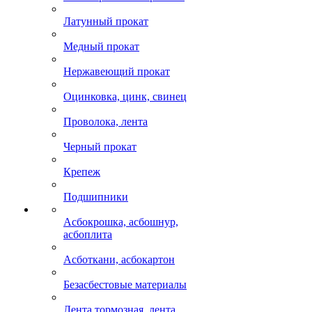
Латунный прокат
Медный прокат
Нержавеющий прокат
Оцинковка, цинк, свинец
Проволока, лента
Черный прокат
Крепеж
Подшипники
Асбокрошка, асбошнур,
асбоплита
Асботкани, асбокартон
Безасбестовые материалы
Лента тормозная, лента