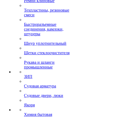
Ремни клиновые
Техпластины, резиновые
смеси
Быстроразъемные
соединения, камлоки,
штуцеры
Шнур уплотнительный
Щетки стеклоочистителя
Рукава и шланги
промышленные
ЗИП
Судовая арматура
Судовые двери, люки
Якоря
Химия бытовая