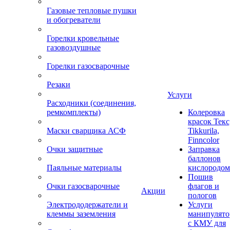
Газовые тепловые пушки
и обогреватели
Горелки кровельные
газовоздушные
Горелки газосварочные
Резаки
Услуги
Расходники (соединения,
ремкомплекты)
Колеровка
красок Текс
Маски сварщика АСФ
Tikkurila,
Finncolor
Очки защитные
Заправка
баллонов
Паяльные материалы
кислородом
Пошив
Очки газосварочные
флагов и
Акции
пологов
Электрододержатели и
Услуги
клеммы заземления
манипулято
с КМУ для