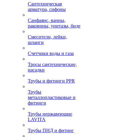
Сантехническая
арматура, сифоны
Санфаянс, ванны,
раковины, унитазы, биде
Смесители, лейки,
шланги
Счетчики воды и газа
Тросы сантехнические,
насадки
Трубы и фитинги PPR
Трубы
металлопластиковые и
фитинги
Трубы нержавеющие
LAVITA
Трубы ПНД и фитинг