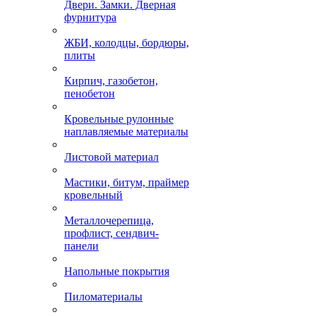
Двери. Замки. Дверная
фурнитура
ЖБИ, колодцы, бордюры,
плиты
Кирпич, газобетон,
пенобетон
Кровельные рулонные
наплавляемые материалы
Листовой материал
Мастики, битум, праймер
кровельный
Металлочерепица,
профлист, сендвич-
панели
Напольные покрытия
Пиломатериалы