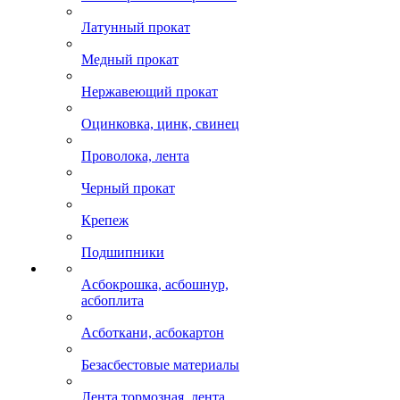
Латунный прокат
Медный прокат
Нержавеющий прокат
Оцинковка, цинк, свинец
Проволока, лента
Черный прокат
Крепеж
Подшипники
Асбокрошка, асбошнур,
асбоплита
Асботкани, асбокартон
Безасбестовые материалы
Лента тормозная, лента