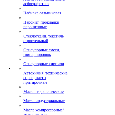
асбографитная
Набивка сальниковая
Паронит, прокладки
паронитовые
Стеклоткани, текстиль
строительный
Огнеупорные смеси,
глина, порошок
Огнеупорные кирпичи
Автохимия, технические
спреи, пасты
притирочные
Масла гидравлические
Масла индустриальные
Масла компрессорные/
холодильные