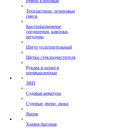
Ремни клиновые
Техпластины, резиновые
смеси
Быстроразъемные
соединения, камлоки,
штуцеры
Шнур уплотнительный
Щетки стеклоочистителя
Рукава и шланги
промышленные
ЗИП
Судовая арматура
Судовые двери, люки
Якоря
Химия бытовая