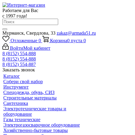
Работаем для Вас
с 1997 года!
Мурманск, Свердлова, 33
zakaz@armada51.ru
Отложенные
0
Корзина
0
пуста
0
Войти
Мой кабинет
8 (8152) 554-888
8 (8152) 554-888
8 (8152) 554-887
Заказать звонок
Каталог
Собери свой набор
Инструмент
Спецодежда, обувь, СИЗ
Строительные материалы
Сантехника
Электротехнические товары и
оборудование
Газы технические
Электрогазосварочное оборудование
Хозяйственно-бытовые товары