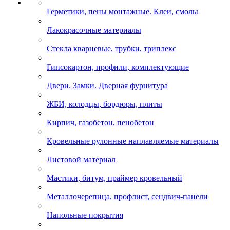
Герметики, пены монтажные. Клеи, смолы
Лакокрасочные материалы
Стекла кварцевые, трубки, триплекс
Гипсокартон, профили, комплектующие
Двери. Замки. Дверная фурнитура
ЖБИ, колодцы, бордюры, плиты
Кирпич, газобетон, пенобетон
Кровельные рулонные наплавляемые материалы
Листовой материал
Мастики, битум, праймер кровельный
Металлочерепица, профлист, сендвич-панели
Напольные покрытия