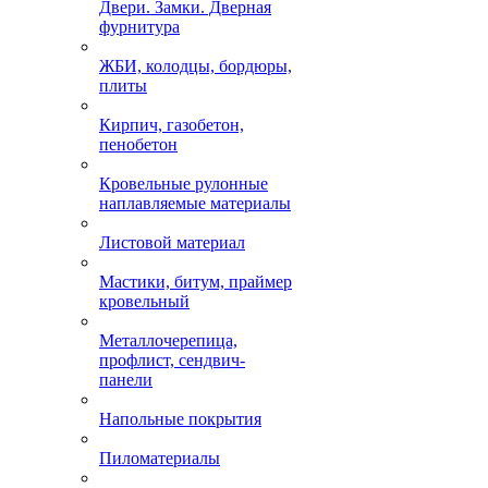
Двери. Замки. Дверная
фурнитура
ЖБИ, колодцы, бордюры,
плиты
Кирпич, газобетон,
пенобетон
Кровельные рулонные
наплавляемые материалы
Листовой материал
Мастики, битум, праймер
кровельный
Металлочерепица,
профлист, сендвич-
панели
Напольные покрытия
Пиломатериалы