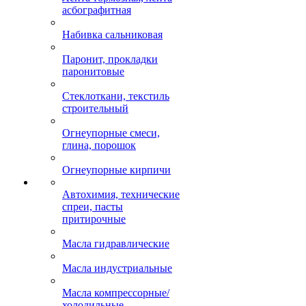
асбографитная
Набивка сальниковая
Паронит, прокладки
паронитовые
Стеклоткани, текстиль
строительный
Огнеупорные смеси,
глина, порошок
Огнеупорные кирпичи
Автохимия, технические
спреи, пасты
притирочные
Масла гидравлические
Масла индустриальные
Масла компрессорные/
холодильные