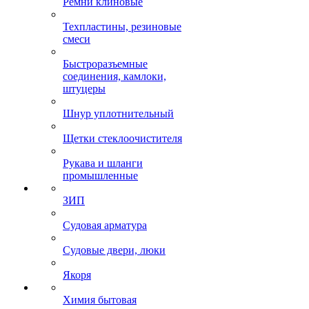
Ремни клиновые
Техпластины, резиновые
смеси
Быстроразъемные
соединения, камлоки,
штуцеры
Шнур уплотнительный
Щетки стеклоочистителя
Рукава и шланги
промышленные
ЗИП
Судовая арматура
Судовые двери, люки
Якоря
Химия бытовая