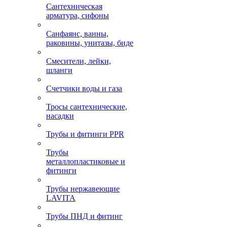
Сантехническая
арматура, сифоны
Санфаянс, ванны,
раковины, унитазы, биде
Смесители, лейки,
шланги
Счетчики воды и газа
Тросы сантехнические,
насадки
Трубы и фитинги PPR
Трубы
металлопластиковые и
фитинги
Трубы нержавеющие
LAVITA
Трубы ПНД и фитинг