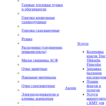
Газовые тепловые пушки
и обогреватели
Горелки кровельные
газовоздушные
Горелки газосварочные
Резаки
Услуги
Расходники (соединения,
ремкомплекты)
Колеровка
красок Текс
Маски сварщика АСФ
Tikkurila,
Finncolor
Очки защитные
Заправка
баллонов
Паяльные материалы
кислородом
Пошив
Очки газосварочные
флагов и
Акции
пологов
Электрододержатели и
Услуги
клеммы заземления
манипулято
с КМУ для