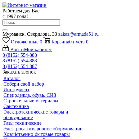
Работаем для Вас
с 1997 года!
Мурманск, Свердлова, 33
zakaz@armada51.ru
Отложенные
0
Корзина
0
пуста
0
Войти
Мой кабинет
8 (8152) 554-888
8 (8152) 554-888
8 (8152) 554-887
Заказать звонок
Каталог
Собери свой набор
Инструмент
Спецодежда, обувь, СИЗ
Строительные материалы
Сантехника
Электротехнические товары и
оборудование
Газы технические
Электрогазосварочное оборудование
Хозяйственно-бытовые товары