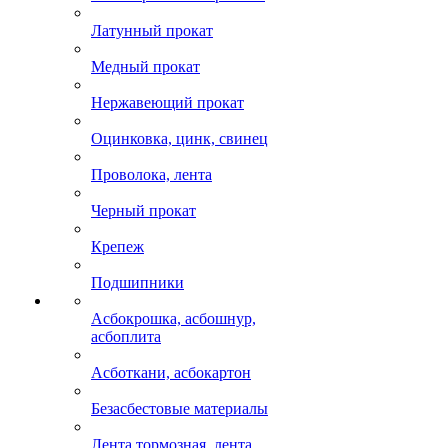
Латунный прокат
Медный прокат
Нержавеющий прокат
Оцинковка, цинк, свинец
Проволока, лента
Черный прокат
Крепеж
Подшипники
Асбокрошка, асбошнур,
асбоплита
Асботкани, асбокартон
Безасбестовые материалы
Лента тормозная, лента