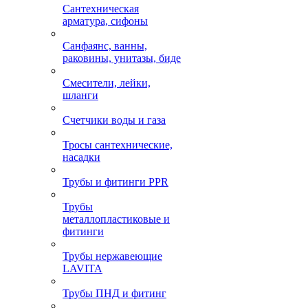
Сантехническая
арматура, сифоны
Санфаянс, ванны,
раковины, унитазы, биде
Смесители, лейки,
шланги
Счетчики воды и газа
Тросы сантехнические,
насадки
Трубы и фитинги PPR
Трубы
металлопластиковые и
фитинги
Трубы нержавеющие
LAVITA
Трубы ПНД и фитинг