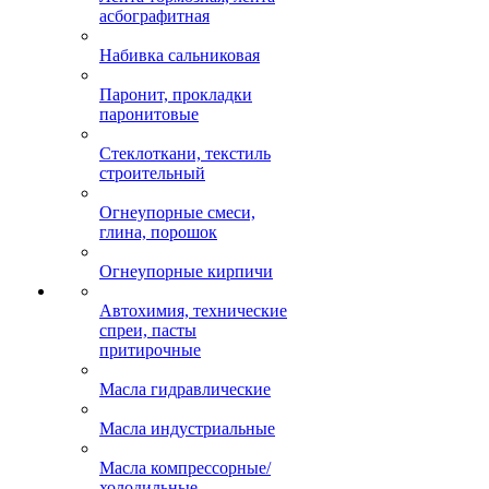
асбографитная
Набивка сальниковая
Паронит, прокладки
паронитовые
Стеклоткани, текстиль
строительный
Огнеупорные смеси,
глина, порошок
Огнеупорные кирпичи
Автохимия, технические
спреи, пасты
притирочные
Масла гидравлические
Масла индустриальные
Масла компрессорные/
холодильные