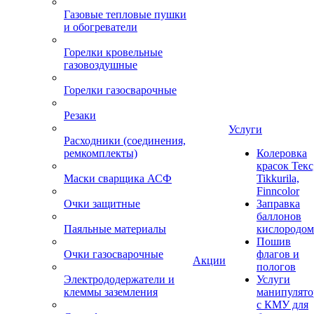
Газовые тепловые пушки
и обогреватели
Горелки кровельные
газовоздушные
Горелки газосварочные
Резаки
Услуги
Расходники (соединения,
ремкомплекты)
Колеровка
красок Текс
Маски сварщика АСФ
Tikkurila,
Finncolor
Очки защитные
Заправка
баллонов
Паяльные материалы
кислородом
Пошив
Очки газосварочные
флагов и
Акции
пологов
Электрододержатели и
Услуги
клеммы заземления
манипулято
с КМУ для