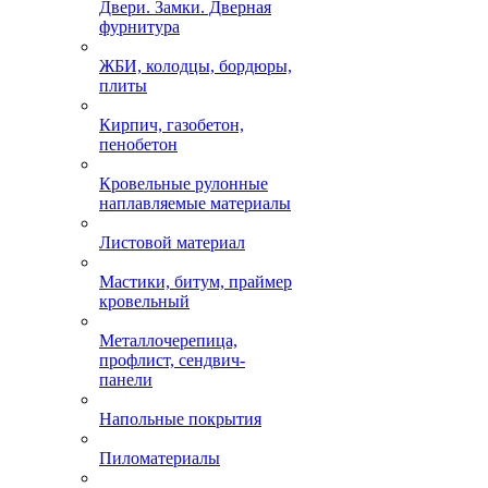
Двери. Замки. Дверная
фурнитура
ЖБИ, колодцы, бордюры,
плиты
Кирпич, газобетон,
пенобетон
Кровельные рулонные
наплавляемые материалы
Листовой материал
Мастики, битум, праймер
кровельный
Металлочерепица,
профлист, сендвич-
панели
Напольные покрытия
Пиломатериалы