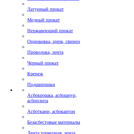
Латунный прокат
Медный прокат
Нержавеющий прокат
Оцинковка, цинк, свинец
Проволока, лента
Черный прокат
Крепеж
Подшипники
Асбокрошка, асбошнур,
асбоплита
Асботкани, асбокартон
Безасбестовые материалы
Лента тормозная, лента