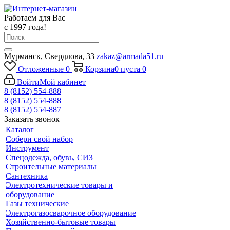
Работаем для Вас
с 1997 года!
Мурманск, Свердлова, 33
zakaz@armada51.ru
Отложенные
0
Корзина
0
пуста
0
Войти
Мой кабинет
8 (8152) 554-888
8 (8152) 554-888
8 (8152) 554-887
Заказать звонок
Каталог
Собери свой набор
Инструмент
Спецодежда, обувь, СИЗ
Строительные материалы
Сантехника
Электротехнические товары и
оборудование
Газы технические
Электрогазосварочное оборудование
Хозяйственно-бытовые товары