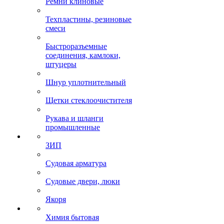
Ремни клиновые
Техпластины, резиновые
смеси
Быстроразъемные
соединения, камлоки,
штуцеры
Шнур уплотнительный
Щетки стеклоочистителя
Рукава и шланги
промышленные
ЗИП
Судовая арматура
Судовые двери, люки
Якоря
Химия бытовая