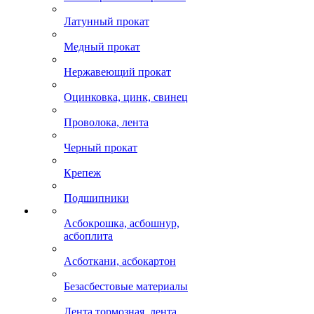
Латунный прокат
Медный прокат
Нержавеющий прокат
Оцинковка, цинк, свинец
Проволока, лента
Черный прокат
Крепеж
Подшипники
Асбокрошка, асбошнур,
асбоплита
Асботкани, асбокартон
Безасбестовые материалы
Лента тормозная, лента