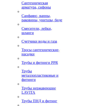
Сантехническая
арматура, сифоны
Санфаянс, ванны,
раковины, унитазы, биде
Смесители, лейки,
шланги
Счетчики воды и газа
Тросы сантехнические,
насадки
Трубы и фитинги PPR
Трубы
металлопластиковые и
фитинги
Трубы нержавеющие
LAVITA
Трубы ПНД и фитинг