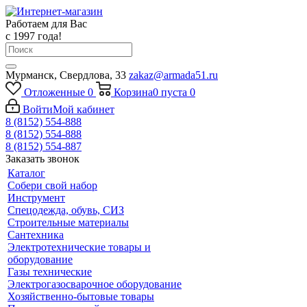
Работаем для Вас
с 1997 года!
Мурманск, Свердлова, 33
zakaz@armada51.ru
Отложенные
0
Корзина
0
пуста
0
Войти
Мой кабинет
8 (8152) 554-888
8 (8152) 554-888
8 (8152) 554-887
Заказать звонок
Каталог
Собери свой набор
Инструмент
Спецодежда, обувь, СИЗ
Строительные материалы
Сантехника
Электротехнические товары и
оборудование
Газы технические
Электрогазосварочное оборудование
Хозяйственно-бытовые товары