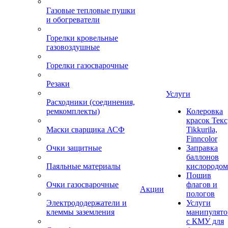
Газовые тепловые пушки
и обогреватели
Горелки кровельные
газовоздушные
Горелки газосварочные
Резаки
Услуги
Расходники (соединения,
ремкомплекты)
Колеровка
красок Текс
Маски сварщика АСФ
Tikkurila,
Finncolor
Очки защитные
Заправка
баллонов
Паяльные материалы
кислородом
Пошив
Очки газосварочные
флагов и
Акции
пологов
Электрододержатели и
Услуги
клеммы заземления
манипулято
с КМУ для