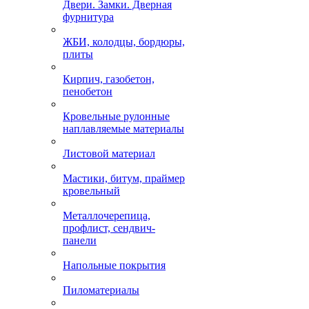
Двери. Замки. Дверная
фурнитура
ЖБИ, колодцы, бордюры,
плиты
Кирпич, газобетон,
пенобетон
Кровельные рулонные
наплавляемые материалы
Листовой материал
Мастики, битум, праймер
кровельный
Металлочерепица,
профлист, сендвич-
панели
Напольные покрытия
Пиломатериалы