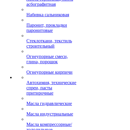
асбографитная
Набивка сальниковая
Паронит, прокладки
паронитовые
Стеклоткани, текстиль
строительный
Огнеупорные смеси,
глина, порошок
Огнеупорные кирпичи
Автохимия, технические
спреи, пасты
притирочные
Масла гидравлические
Масла индустриальные
Масла компрессорные/
холодильные