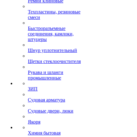
Ремни клиновые
Техпластины, резиновые
смеси
Быстроразъемные
соединения, камлоки,
штуцеры
Шнур уплотнительный
Щетки стеклоочистителя
Рукава и шланги
промышленные
ЗИП
Судовая арматура
Судовые двери, люки
Якоря
Химия бытовая