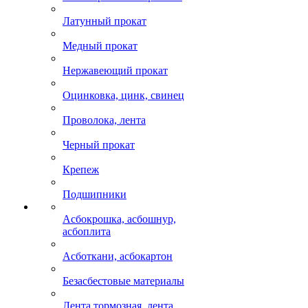
Латунный прокат
Медный прокат
Нержавеющий прокат
Оцинковка, цинк, свинец
Проволока, лента
Черный прокат
Крепеж
Подшипники
Асбокрошка, асбошнур,
асбоплита
Асботкани, асбокартон
Безасбестовые материалы
Лента тормозная, лента