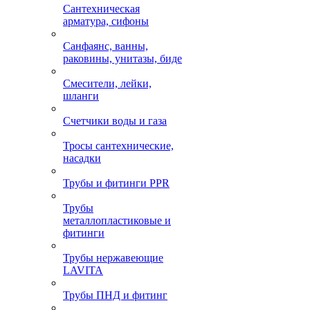
Сантехническая
арматура, сифоны
Санфаянс, ванны,
раковины, унитазы, биде
Смесители, лейки,
шланги
Счетчики воды и газа
Тросы сантехнические,
насадки
Трубы и фитинги PPR
Трубы
металлопластиковые и
фитинги
Трубы нержавеющие
LAVITA
Трубы ПНД и фитинг