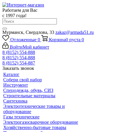
Работаем для Вас
с 1997 года!
Мурманск, Свердлова, 33
zakaz@armada51.ru
Отложенные
0
Корзина
0
пуста
0
Войти
Мой кабинет
8 (8152) 554-888
8 (8152) 554-888
8 (8152) 554-887
Заказать звонок
Каталог
Собери свой набор
Инструмент
Спецодежда, обувь, СИЗ
Строительные материалы
Сантехника
Электротехнические товары и
оборудование
Газы технические
Электрогазосварочное оборудование
Хозяйственно-бытовые товары