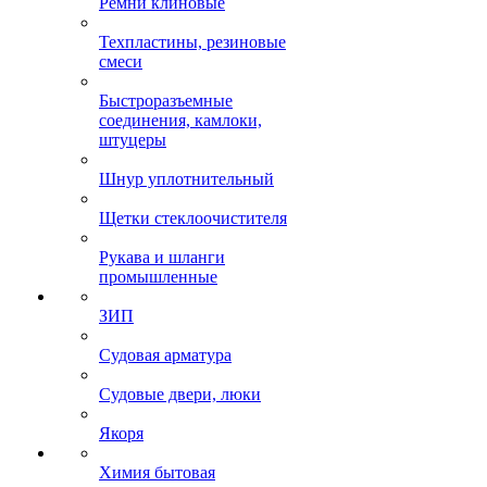
Ремни клиновые
Техпластины, резиновые
смеси
Быстроразъемные
соединения, камлоки,
штуцеры
Шнур уплотнительный
Щетки стеклоочистителя
Рукава и шланги
промышленные
ЗИП
Судовая арматура
Судовые двери, люки
Якоря
Химия бытовая