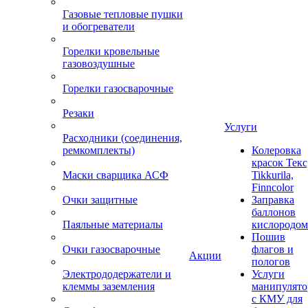
Газовые тепловые пушки
и обогреватели
Горелки кровельные
газовоздушные
Горелки газосварочные
Резаки
Услуги
Расходники (соединения,
ремкомплекты)
Колеровка
красок Текс
Маски сварщика АСФ
Tikkurila,
Finncolor
Очки защитные
Заправка
баллонов
Паяльные материалы
кислородом
Пошив
Очки газосварочные
флагов и
Акции
пологов
Электрододержатели и
Услуги
клеммы заземления
манипулято
с КМУ для