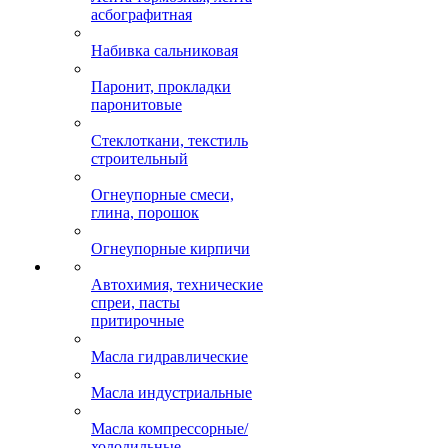
асбографитная
Набивка сальниковая
Паронит, прокладки
паронитовые
Стеклоткани, текстиль
строительный
Огнеупорные смеси,
глина, порошок
Огнеупорные кирпичи
Автохимия, технические
спреи, пасты
притирочные
Масла гидравлические
Масла индустриальные
Масла компрессорные/
холодильные