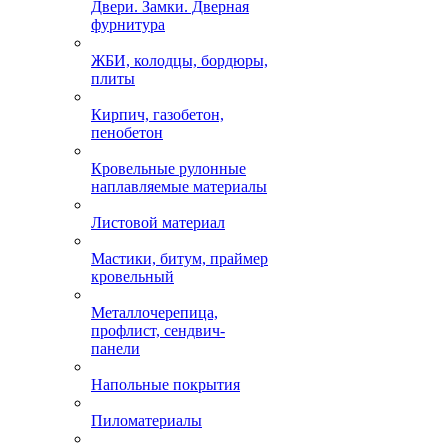
Двери. Замки. Дверная
фурнитура
ЖБИ, колодцы, бордюры,
плиты
Кирпич, газобетон,
пенобетон
Кровельные рулонные
наплавляемые материалы
Листовой материал
Мастики, битум, праймер
кровельный
Металлочерепица,
профлист, сендвич-
панели
Напольные покрытия
Пиломатериалы