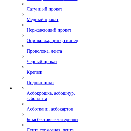
Латунный прокат
Медный прокат
Нержавеющий прокат
Оцинковка, цинк, свинец
Проволока, лента
Черный прокат
Крепеж
Подшипники
Асбокрошка, асбошнур,
асбоплита
Асботкани, асбокартон
Безасбестовые материалы
Лента тормозная, лента