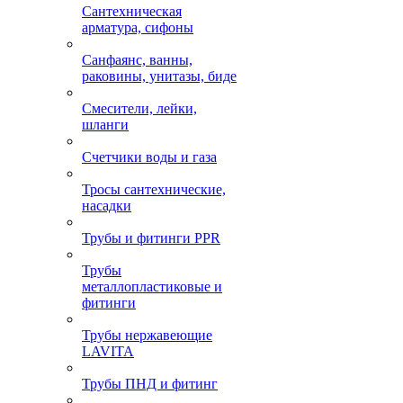
Сантехническая
арматура, сифоны
Санфаянс, ванны,
раковины, унитазы, биде
Смесители, лейки,
шланги
Счетчики воды и газа
Тросы сантехнические,
насадки
Трубы и фитинги PPR
Трубы
металлопластиковые и
фитинги
Трубы нержавеющие
LAVITA
Трубы ПНД и фитинг