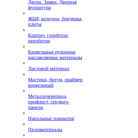
Двери. Замки. Дверная
фурнитура
ЖБИ, колодцы, бордюры,
плиты
Кирпич, газобетон,
пенобетон
Кровельные рулонные
наплавляемые материалы
Листовой материал
Мастики, битум, праймер
кровельный
Металлочерепица,
профлист, сендвич-
панели
Напольные покрытия
Пиломатериалы