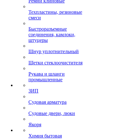
Ремни клиновые
Техпластины, резиновые
смеси
Быстроразъемные
соединения, камлоки,
штуцеры
Шнур уплотнительный
Щетки стеклоочистителя
Рукава и шланги
промышленные
ЗИП
Судовая арматура
Судовые двери, люки
Якоря
Химия бытовая