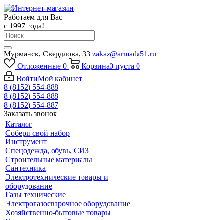
Работаем для Вас
с 1997 года!
Мурманск, Свердлова, 33
zakaz@armada51.ru
Отложенные
0
Корзина
0
пуста
0
Войти
Мой кабинет
8 (8152) 554-888
8 (8152) 554-888
8 (8152) 554-887
Заказать звонок
Каталог
Собери свой набор
Инструмент
Спецодежда, обувь, СИЗ
Строительные материалы
Сантехника
Электротехнические товары и
оборудование
Газы технические
Электрогазосварочное оборудование
Хозяйственно-бытовые товары