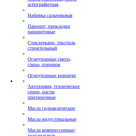
асбографитная
Набивка сальниковая
Паронит, прокладки
паронитовые
Стеклоткани, текстиль
строительный
Огнеупорные смеси,
глина, порошок
Огнеупорные кирпичи
Автохимия, технические
спреи, пасты
притирочные
Масла гидравлические
Масла индустриальные
Масла компрессорные/
холодильные