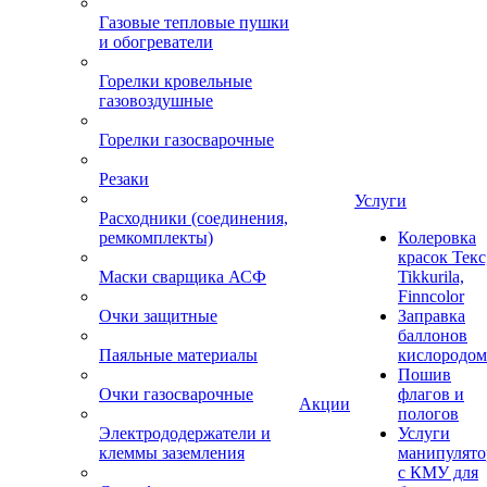
Газовые тепловые пушки
и обогреватели
Горелки кровельные
газовоздушные
Горелки газосварочные
Резаки
Услуги
Расходники (соединения,
ремкомплекты)
Колеровка
красок Текс
Маски сварщика АСФ
Tikkurila,
Finncolor
Очки защитные
Заправка
баллонов
Паяльные материалы
кислородом
Пошив
Очки газосварочные
флагов и
Акции
пологов
Электрододержатели и
Услуги
клеммы заземления
манипулято
с КМУ для