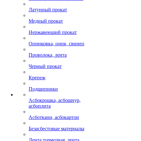
Латунный прокат
Медный прокат
Нержавеющий прокат
Оцинковка, цинк, свинец
Проволока, лента
Черный прокат
Крепеж
Подшипники
Асбокрошка, асбошнур,
асбоплита
Асботкани, асбокартон
Безасбестовые материалы
Лента тормозная, лента