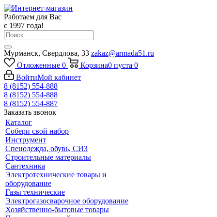
Работаем для Вас
с 1997 года!
Мурманск, Свердлова, 33
zakaz@armada51.ru
Отложенные
0
Корзина
0
пуста
0
Войти
Мой кабинет
8 (8152) 554-888
8 (8152) 554-888
8 (8152) 554-887
Заказать звонок
Каталог
Собери свой набор
Инструмент
Спецодежда, обувь, СИЗ
Строительные материалы
Сантехника
Электротехнические товары и
оборудование
Газы технические
Электрогазосварочное оборудование
Хозяйственно-бытовые товары