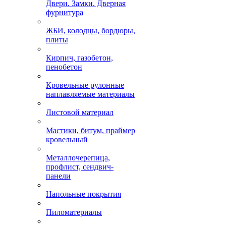
Двери. Замки. Дверная
фурнитура
ЖБИ, колодцы, бордюры,
плиты
Кирпич, газобетон,
пенобетон
Кровельные рулонные
наплавляемые материалы
Листовой материал
Мастики, битум, праймер
кровельный
Металлочерепица,
профлист, сендвич-
панели
Напольные покрытия
Пиломатериалы