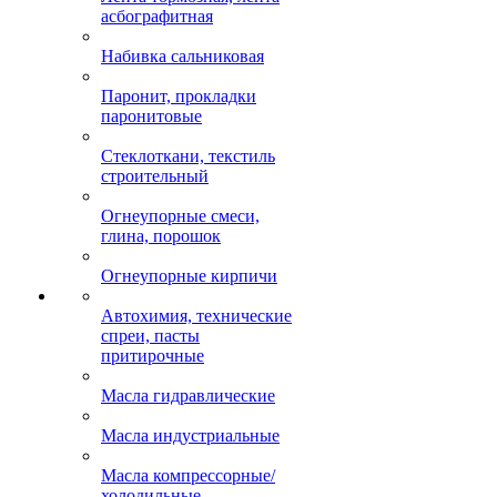
асбографитная
Набивка сальниковая
Паронит, прокладки
паронитовые
Стеклоткани, текстиль
строительный
Огнеупорные смеси,
глина, порошок
Огнеупорные кирпичи
Автохимия, технические
спреи, пасты
притирочные
Масла гидравлические
Масла индустриальные
Масла компрессорные/
холодильные