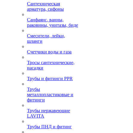
Сантехническая
арматура, сифоны
Санфаянс, ванны,
раковины, унитазы, биде
Смесители, лейки,
шланги
Счетчики воды и газа
Тросы сантехнические,
насадки
Трубы и фитинги PPR
Трубы
металлопластиковые и
фитинги
Трубы нержавеющие
LAVITA
Трубы ПНД и фитинг