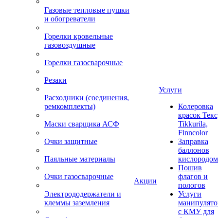
Газовые тепловые пушки
и обогреватели
Горелки кровельные
газовоздушные
Горелки газосварочные
Резаки
Услуги
Расходники (соединения,
ремкомплекты)
Колеровка
красок Текс
Маски сварщика АСФ
Tikkurila,
Finncolor
Очки защитные
Заправка
баллонов
Паяльные материалы
кислородом
Пошив
Очки газосварочные
флагов и
Акции
пологов
Электрододержатели и
Услуги
клеммы заземления
манипулято
с КМУ для