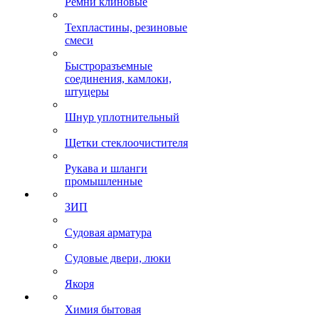
Ремни клиновые
Техпластины, резиновые
смеси
Быстроразъемные
соединения, камлоки,
штуцеры
Шнур уплотнительный
Щетки стеклоочистителя
Рукава и шланги
промышленные
ЗИП
Судовая арматура
Судовые двери, люки
Якоря
Химия бытовая