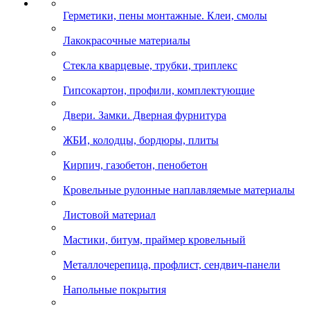
Герметики, пены монтажные. Клеи, смолы
Лакокрасочные материалы
Стекла кварцевые, трубки, триплекс
Гипсокартон, профили, комплектующие
Двери. Замки. Дверная фурнитура
ЖБИ, колодцы, бордюры, плиты
Кирпич, газобетон, пенобетон
Кровельные рулонные наплавляемые материалы
Листовой материал
Мастики, битум, праймер кровельный
Металлочерепица, профлист, сендвич-панели
Напольные покрытия