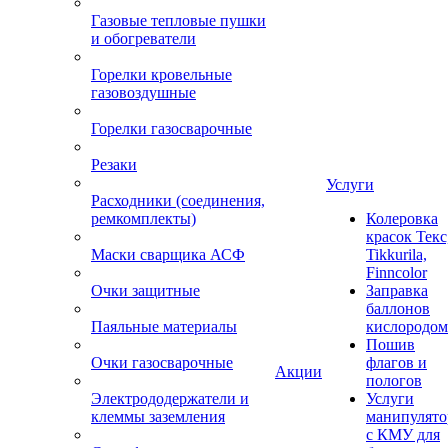
Газовые тепловые пушки
и обогреватели
Горелки кровельные
газовоздушные
Горелки газосварочные
Резаки
Услуги
Расходники (соединения,
ремкомплекты)
Колеровка
красок Текс
Маски сварщика АСФ
Tikkurila,
Finncolor
Очки защитные
Заправка
баллонов
Паяльные материалы
кислородом
Пошив
Очки газосварочные
флагов и
Акции
пологов
Электрододержатели и
Услуги
клеммы заземления
манипулято
с КМУ для