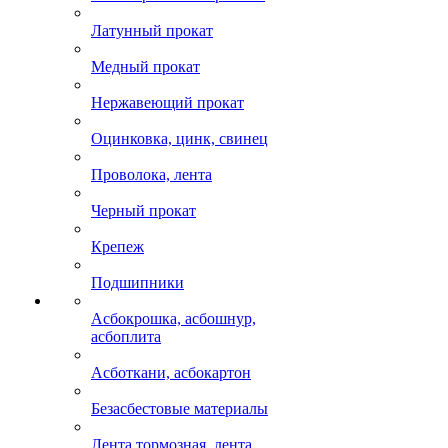
Латунный прокат
Медный прокат
Нержавеющий прокат
Оцинковка, цинк, свинец
Проволока, лента
Черный прокат
Крепеж
Подшипники
Асбокрошка, асбошнур,
асбоплита
Асботкани, асбокартон
Безасбестовые материалы
Лента тормозная, лента