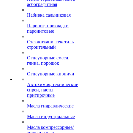
асбографитная
Набивка сальниковая
Паронит, прокладки
паронитовые
Стеклоткани, текстиль
строительный
Огнеупорные смеси,
глина, порошок
Огнеупорные кирпичи
Автохимия, технические
спреи, пасты
притирочные
Масла гидравлические
Масла индустриальные
Масла компрессорные/
холодильные