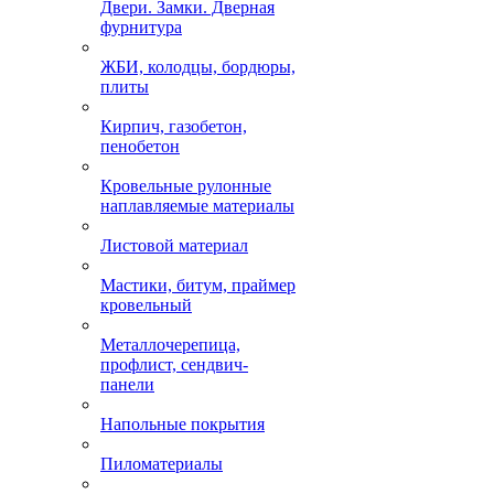
Двери. Замки. Дверная
фурнитура
ЖБИ, колодцы, бордюры,
плиты
Кирпич, газобетон,
пенобетон
Кровельные рулонные
наплавляемые материалы
Листовой материал
Мастики, битум, праймер
кровельный
Металлочерепица,
профлист, сендвич-
панели
Напольные покрытия
Пиломатериалы