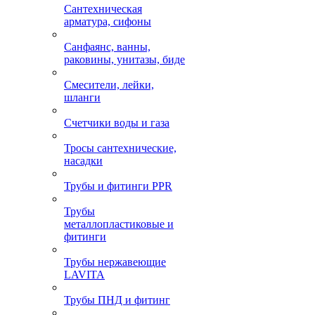
Сантехническая
арматура, сифоны
Санфаянс, ванны,
раковины, унитазы, биде
Смесители, лейки,
шланги
Счетчики воды и газа
Тросы сантехнические,
насадки
Трубы и фитинги PPR
Трубы
металлопластиковые и
фитинги
Трубы нержавеющие
LAVITA
Трубы ПНД и фитинг