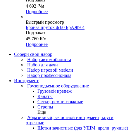
4 692
₽
/м
Подробнее
Быстрый просмотр
Бронза пруток ф 60 БрАЖ9-4
Под заказ
45 760
₽
/м
Подробнее
Собери свой набор
Набор автомобилиста
Набор для дачи
Набор игровой мебели
Набор профессионала
Инструмент
Грузоподъемное оборудование
Грузовой крепеж
Канаты
Сетки, ремни стяжные
Стропы
Еще
Абразивный, зачистной инструмент, круги
отрезные
Щетки зачистные (для УШМ, дрели, ручные)