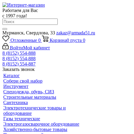
Работаем для Вас
с 1997 года!
Мурманск, Свердлова, 33
zakaz@armada51.ru
Отложенные
0
Корзина
0
пуста
0
Войти
Мой кабинет
8 (8152) 554-888
8 (8152) 554-888
8 (8152) 554-887
Заказать звонок
Каталог
Собери свой набор
Инструмент
Спецодежда, обувь, СИЗ
Строительные материалы
Сантехника
Электротехнические товары и
оборудование
Газы технические
Электрогазосварочное оборудование
Хозяйственно-бытовые товары