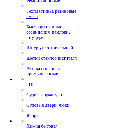
Ремни клиновые
Техпластины, резиновые
смеси
Быстроразъемные
соединения, камлоки,
штуцеры
Шнур уплотнительный
Щетки стеклоочистителя
Рукава и шланги
промышленные
ЗИП
Судовая арматура
Судовые двери, люки
Якоря
Химия бытовая