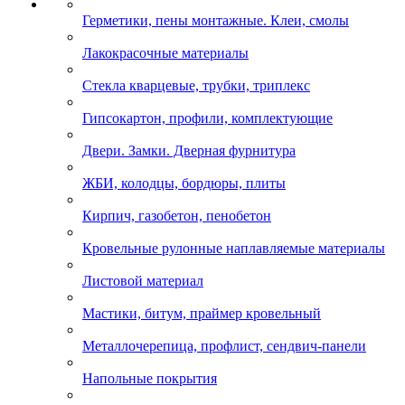
Герметики, пены монтажные. Клеи, смолы
Лакокрасочные материалы
Стекла кварцевые, трубки, триплекс
Гипсокартон, профили, комплектующие
Двери. Замки. Дверная фурнитура
ЖБИ, колодцы, бордюры, плиты
Кирпич, газобетон, пенобетон
Кровельные рулонные наплавляемые материалы
Листовой материал
Мастики, битум, праймер кровельный
Металлочерепица, профлист, сендвич-панели
Напольные покрытия