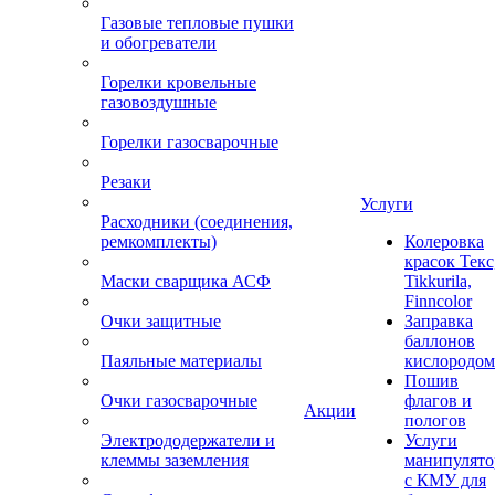
Газовые тепловые пушки
и обогреватели
Горелки кровельные
газовоздушные
Горелки газосварочные
Резаки
Услуги
Расходники (соединения,
ремкомплекты)
Колеровка
красок Текс
Маски сварщика АСФ
Tikkurila,
Finncolor
Очки защитные
Заправка
баллонов
Паяльные материалы
кислородом
Пошив
Очки газосварочные
флагов и
Акции
пологов
Электрододержатели и
Услуги
клеммы заземления
манипулято
с КМУ для