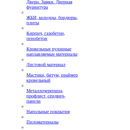
Двери. Замки. Дверная
фурнитура
ЖБИ, колодцы, бордюры,
плиты
Кирпич, газобетон,
пенобетон
Кровельные рулонные
наплавляемые материалы
Листовой материал
Мастики, битум, праймер
кровельный
Металлочерепица,
профлист, сендвич-
панели
Напольные покрытия
Пиломатериалы