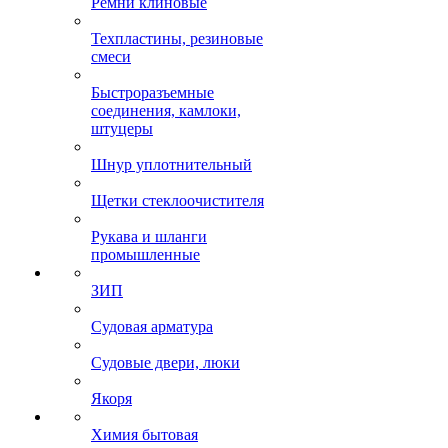
Ремни клиновые
Техпластины, резиновые
смеси
Быстроразъемные
соединения, камлоки,
штуцеры
Шнур уплотнительный
Щетки стеклоочистителя
Рукава и шланги
промышленные
ЗИП
Судовая арматура
Судовые двери, люки
Якоря
Химия бытовая