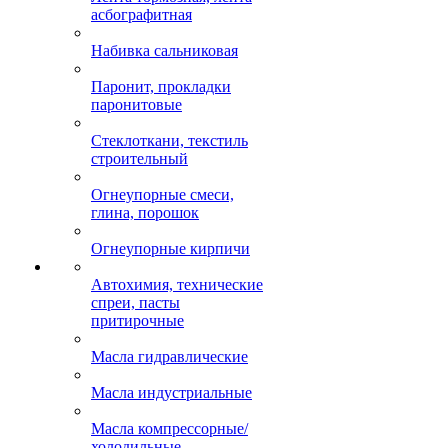
асбографитная
Набивка сальниковая
Паронит, прокладки
паронитовые
Стеклоткани, текстиль
строительный
Огнеупорные смеси,
глина, порошок
Огнеупорные кирпичи
Автохимия, технические
спреи, пасты
притирочные
Масла гидравлические
Масла индустриальные
Масла компрессорные/
холодильные