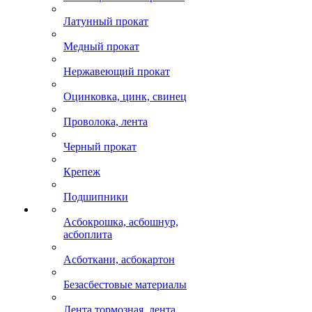
Латунный прокат
Медный прокат
Нержавеющий прокат
Оцинковка, цинк, свинец
Проволока, лента
Черный прокат
Крепеж
Подшипники
Асбокрошка, асбошнур,
асбоплита
Асботкани, асбокартон
Безасбестовые материалы
Лента тормозная, лента