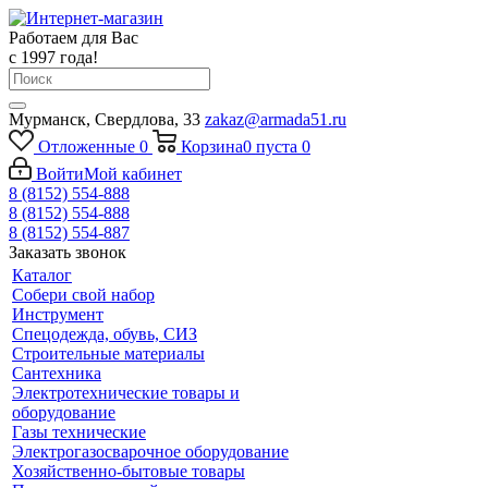
Работаем для Вас
с 1997 года!
Мурманск, Свердлова, 33
zakaz@armada51.ru
Отложенные
0
Корзина
0
пуста
0
Войти
Мой кабинет
8 (8152) 554-888
8 (8152) 554-888
8 (8152) 554-887
Заказать звонок
Каталог
Собери свой набор
Инструмент
Спецодежда, обувь, СИЗ
Строительные материалы
Сантехника
Электротехнические товары и
оборудование
Газы технические
Электрогазосварочное оборудование
Хозяйственно-бытовые товары