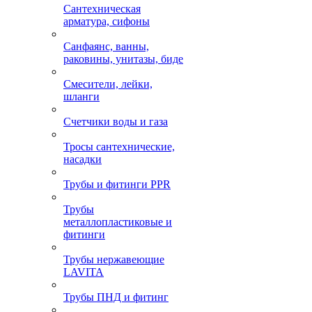
Сантехническая
арматура, сифоны
Санфаянс, ванны,
раковины, унитазы, биде
Смесители, лейки,
шланги
Счетчики воды и газа
Тросы сантехнические,
насадки
Трубы и фитинги PPR
Трубы
металлопластиковые и
фитинги
Трубы нержавеющие
LAVITA
Трубы ПНД и фитинг