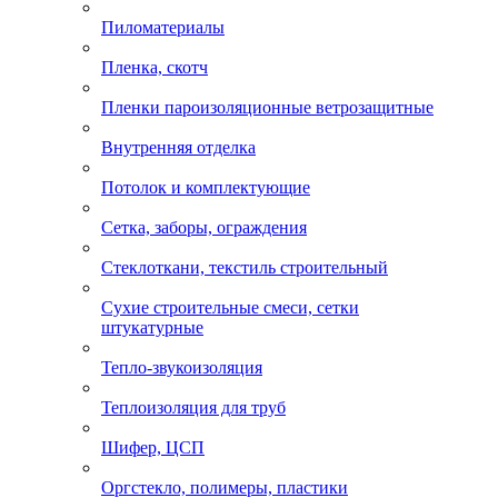
Пиломатериалы
Пленка, скотч
Пленки пароизоляционные ветрозащитные
Внутренняя отделка
Потолок и комплектующие
Сетка, заборы, ограждения
Стеклоткани, текстиль строительный
Сухие строительные смеси, сетки
штукатурные
Тепло-звукоизоляция
Теплоизоляция для труб
Шифер, ЦСП
Оргстекло, полимеры, пластики