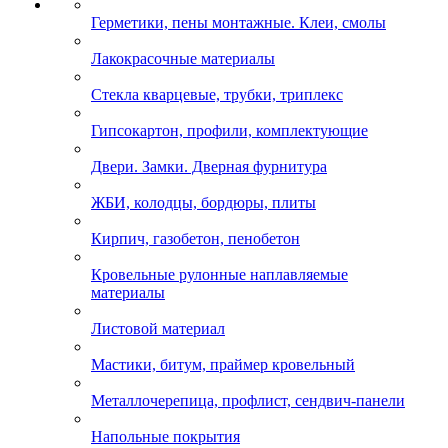
Герметики, пены монтажные. Клеи, смолы
Лакокрасочные материалы
Стекла кварцевые, трубки, триплекс
Гипсокартон, профили, комплектующие
Двери. Замки. Дверная фурнитура
ЖБИ, колодцы, бордюры, плиты
Кирпич, газобетон, пенобетон
Кровельные рулонные наплавляемые
материалы
Листовой материал
Мастики, битум, праймер кровельный
Металлочерепица, профлист, сендвич-панели
Напольные покрытия