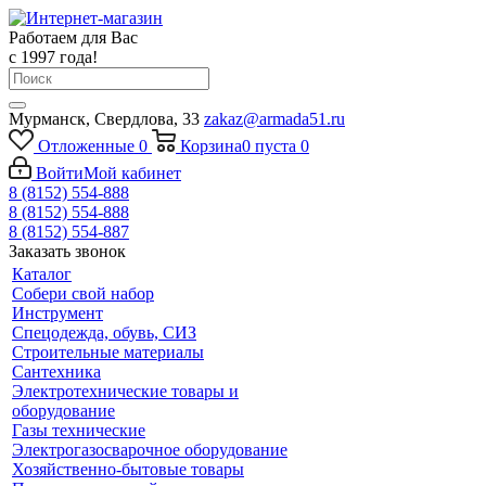
Работаем для Вас
с 1997 года!
Мурманск, Свердлова, 33
zakaz@armada51.ru
Отложенные
0
Корзина
0
пуста
0
Войти
Мой кабинет
8 (8152) 554-888
8 (8152) 554-888
8 (8152) 554-887
Заказать звонок
Каталог
Собери свой набор
Инструмент
Спецодежда, обувь, СИЗ
Строительные материалы
Сантехника
Электротехнические товары и
оборудование
Газы технические
Электрогазосварочное оборудование
Хозяйственно-бытовые товары