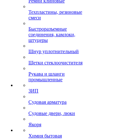
Ремни клиновые
Техпластины, резиновые
смеси
Быстроразъемные
соединения, камлоки,
штуцеры
Шнур уплотнительный
Щетки стеклоочистителя
Рукава и шланги
промышленные
ЗИП
Судовая арматура
Судовые двери, люки
Якоря
Химия бытовая