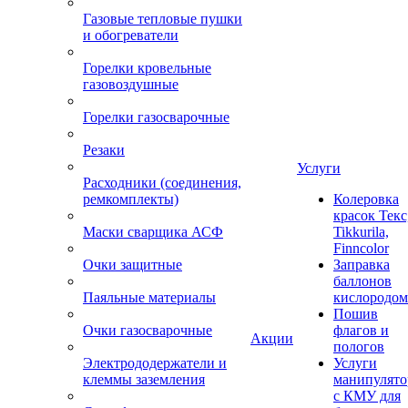
Газовые тепловые пушки
и обогреватели
Горелки кровельные
газовоздушные
Горелки газосварочные
Резаки
Услуги
Расходники (соединения,
ремкомплекты)
Колеровка
красок Текс
Маски сварщика АСФ
Tikkurila,
Finncolor
Очки защитные
Заправка
баллонов
Паяльные материалы
кислородом
Пошив
Очки газосварочные
флагов и
Акции
пологов
Электрододержатели и
Услуги
клеммы заземления
манипулято
с КМУ для