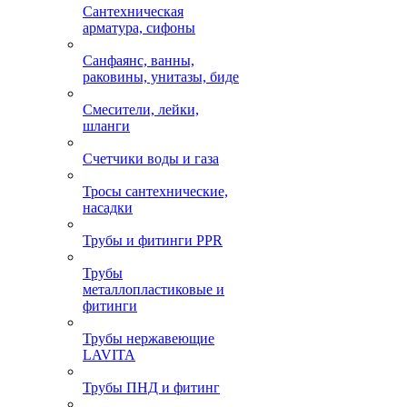
Сантехническая
арматура, сифоны
Санфаянс, ванны,
раковины, унитазы, биде
Смесители, лейки,
шланги
Счетчики воды и газа
Тросы сантехнические,
насадки
Трубы и фитинги PPR
Трубы
металлопластиковые и
фитинги
Трубы нержавеющие
LAVITA
Трубы ПНД и фитинг