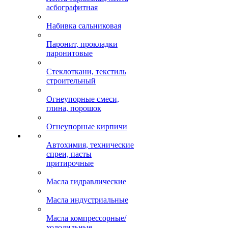
асбографитная
Набивка сальниковая
Паронит, прокладки
паронитовые
Стеклоткани, текстиль
строительный
Огнеупорные смеси,
глина, порошок
Огнеупорные кирпичи
Автохимия, технические
спреи, пасты
притирочные
Масла гидравлические
Масла индустриальные
Масла компрессорные/
холодильные