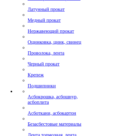
Латунный прокат
Медный прокат
Нержавеющий прокат
Оцинковка, цинк, свинец
Проволока, лента
Черный прокат
Крепеж
Подшипники
Асбокрошка, асбошнур,
асбоплита
Асботкани, асбокартон
Безасбестовые материалы
Лента тормозная, лента