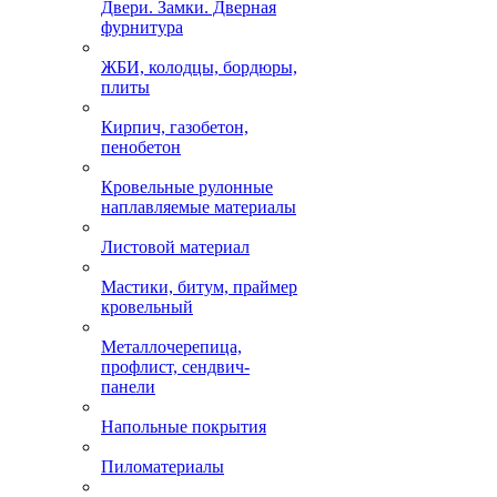
Двери. Замки. Дверная
фурнитура
ЖБИ, колодцы, бордюры,
плиты
Кирпич, газобетон,
пенобетон
Кровельные рулонные
наплавляемые материалы
Листовой материал
Мастики, битум, праймер
кровельный
Металлочерепица,
профлист, сендвич-
панели
Напольные покрытия
Пиломатериалы