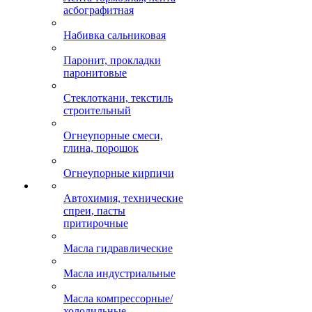
асбографитная
Набивка сальниковая
Паронит, прокладки
паронитовые
Стеклоткани, текстиль
строительный
Огнеупорные смеси,
глина, порошок
Огнеупорные кирпичи
Автохимия, технические
спреи, пасты
притирочные
Масла гидравлические
Масла индустриальные
Масла компрессорные/
холодильные