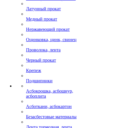
Латунный прокат
Медный прокат
Нержавеющий прокат
Оцинковка, цинк, свинец
Проволока, лента
Черный прокат
Крепеж
Подшипники
Асбокрошка, асбошнур,
асбоплита
Асботкани, асбокартон
Безасбестовые материалы
Лента тормозная, лента