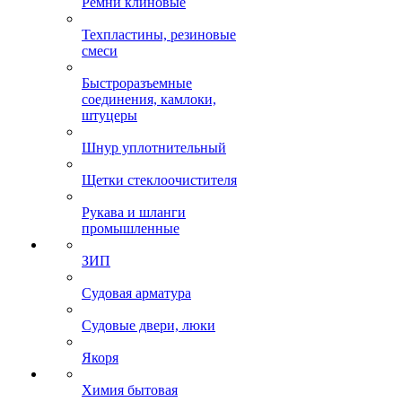
Ремни клиновые
Техпластины, резиновые
смеси
Быстроразъемные
соединения, камлоки,
штуцеры
Шнур уплотнительный
Щетки стеклоочистителя
Рукава и шланги
промышленные
ЗИП
Судовая арматура
Судовые двери, люки
Якоря
Химия бытовая