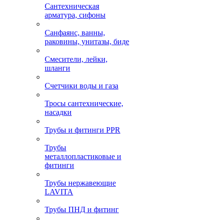
Сантехническая
арматура, сифоны
Санфаянс, ванны,
раковины, унитазы, биде
Смесители, лейки,
шланги
Счетчики воды и газа
Тросы сантехнические,
насадки
Трубы и фитинги PPR
Трубы
металлопластиковые и
фитинги
Трубы нержавеющие
LAVITA
Трубы ПНД и фитинг