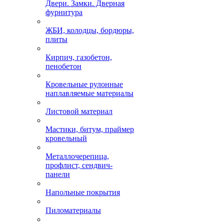
Двери. Замки. Дверная
фурнитура
ЖБИ, колодцы, бордюры,
плиты
Кирпич, газобетон,
пенобетон
Кровельные рулонные
наплавляемые материалы
Листовой материал
Мастики, битум, праймер
кровельный
Металлочерепица,
профлист, сендвич-
панели
Напольные покрытия
Пиломатериалы