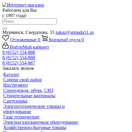
Работаем для Вас
с 1997 года!
Мурманск, Свердлова, 33
zakaz@armada51.ru
Отложенные
0
Корзина
0
пуста
0
Войти
Мой кабинет
8 (8152) 554-888
8 (8152) 554-888
8 (8152) 554-887
Заказать звонок
Каталог
Собери свой набор
Инструмент
Спецодежда, обувь, СИЗ
Строительные материалы
Сантехника
Электротехнические товары и
оборудование
Газы технические
Электрогазосварочное оборудование
Хозяйственно-бытовые товары