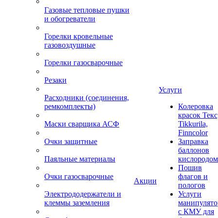
Газовые тепловые пушки
и обогреватели
Горелки кровельные
газовоздушные
Горелки газосварочные
Резаки
Услуги
Расходники (соединения,
ремкомплекты)
Колеровка
красок Текс
Маски сварщика АСФ
Tikkurila,
Finncolor
Очки защитные
Заправка
баллонов
Паяльные материалы
кислородом
Пошив
Очки газосварочные
флагов и
Акции
пологов
Электрододержатели и
Услуги
клеммы заземления
манипулято
с КМУ для