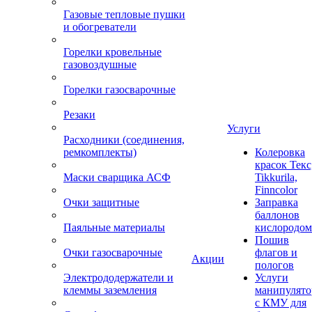
Газовые тепловые пушки
и обогреватели
Горелки кровельные
газовоздушные
Горелки газосварочные
Резаки
Услуги
Расходники (соединения,
ремкомплекты)
Колеровка
красок Текс
Маски сварщика АСФ
Tikkurila,
Finncolor
Очки защитные
Заправка
баллонов
Паяльные материалы
кислородом
Пошив
Очки газосварочные
флагов и
Акции
пологов
Электрододержатели и
Услуги
клеммы заземления
манипулято
с КМУ для