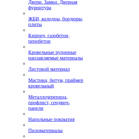
Двери. Замки. Дверная
фурнитура
ЖБИ, колодцы, бордюры,
плиты
Кирпич, газобетон,
пенобетон
Кровельные рулонные
наплавляемые материалы
Листовой материал
Мастики, битум, праймер
кровельный
Металлочерепица,
профлист, сендвич-
панели
Напольные покрытия
Пиломатериалы