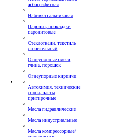
асбографитная
Набивка сальниковая
Паронит, прокладки
паронитовые
Стеклоткани, текстиль
строительный
Огнеупорные смеси,
глина, порошок
Огнеупорные кирпичи
Автохимия, технические
спреи, пасты
притирочные
Масла гидравлические
Масла индустриальные
Масла компрессорные/
холодильные