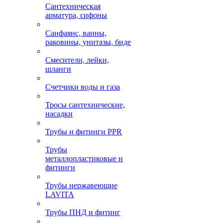
Сантехническая
арматура, сифоны
Санфаянс, ванны,
раковины, унитазы, биде
Смесители, лейки,
шланги
Счетчики воды и газа
Тросы сантехнические,
насадки
Трубы и фитинги PPR
Трубы
металлопластиковые и
фитинги
Трубы нержавеющие
LAVITA
Трубы ПНД и фитинг