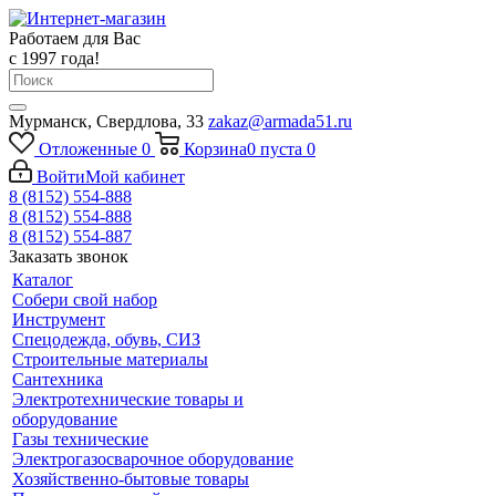
Работаем для Вас
с 1997 года!
Мурманск, Свердлова, 33
zakaz@armada51.ru
Отложенные
0
Корзина
0
пуста
0
Войти
Мой кабинет
8 (8152) 554-888
8 (8152) 554-888
8 (8152) 554-887
Заказать звонок
Каталог
Собери свой набор
Инструмент
Спецодежда, обувь, СИЗ
Строительные материалы
Сантехника
Электротехнические товары и
оборудование
Газы технические
Электрогазосварочное оборудование
Хозяйственно-бытовые товары