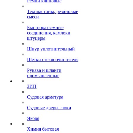
Ремни клиновые
Техпластины, резиновые
смеси
Быстроразъемные
соединения, камлоки,
штуцеры
Шнур уплотнительный
Щетки стеклоочистителя
Рукава и шланги
промышленные
ЗИП
Судовая арматура
Судовые двери, люки
Якоря
Химия бытовая