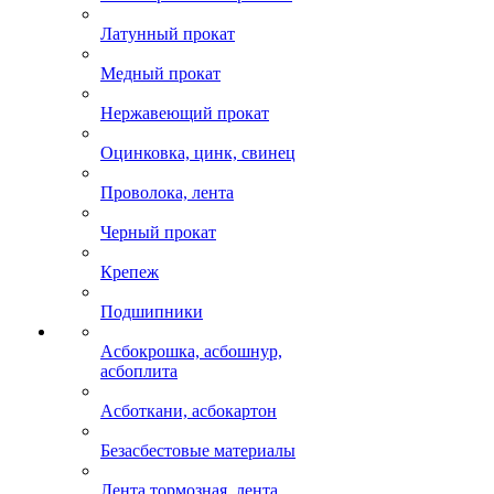
Латунный прокат
Медный прокат
Нержавеющий прокат
Оцинковка, цинк, свинец
Проволока, лента
Черный прокат
Крепеж
Подшипники
Асбокрошка, асбошнур,
асбоплита
Асботкани, асбокартон
Безасбестовые материалы
Лента тормозная, лента