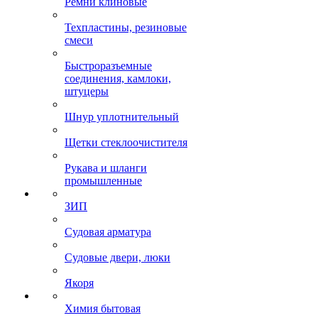
Ремни клиновые
Техпластины, резиновые
смеси
Быстроразъемные
соединения, камлоки,
штуцеры
Шнур уплотнительный
Щетки стеклоочистителя
Рукава и шланги
промышленные
ЗИП
Судовая арматура
Судовые двери, люки
Якоря
Химия бытовая