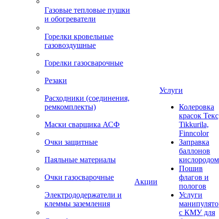
Газовые тепловые пушки
и обогреватели
Горелки кровельные
газовоздушные
Горелки газосварочные
Резаки
Услуги
Расходники (соединения,
ремкомплекты)
Колеровка
красок Текс
Маски сварщика АСФ
Tikkurila,
Finncolor
Очки защитные
Заправка
баллонов
Паяльные материалы
кислородом
Пошив
Очки газосварочные
флагов и
Акции
пологов
Электрододержатели и
Услуги
клеммы заземления
манипулято
с КМУ для