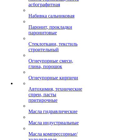
асбографитная
Набивка сальниковая
Паронит, прокладки
паронитовые
Стеклоткани, текстиль
строительный
Огнеупорные смеси,
глина, порошок
Огнеупорные кирпичи
Автохимия, технические
спреи, пасты
притирочные
Масла гидравлические
Масла индустриальные
Масла компрессорные/
холодильные