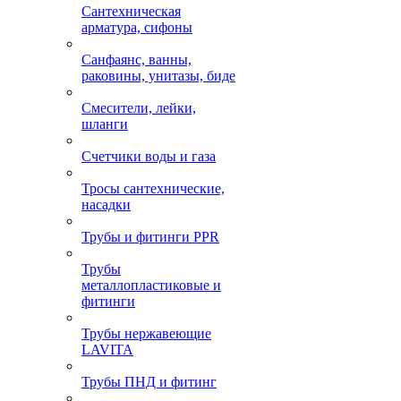
Сантехническая
арматура, сифоны
Санфаянс, ванны,
раковины, унитазы, биде
Смесители, лейки,
шланги
Счетчики воды и газа
Тросы сантехнические,
насадки
Трубы и фитинги PPR
Трубы
металлопластиковые и
фитинги
Трубы нержавеющие
LAVITA
Трубы ПНД и фитинг