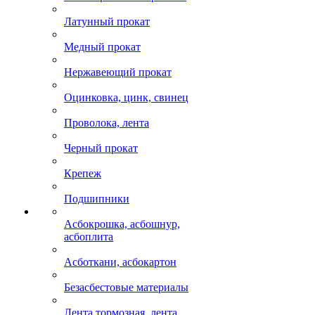
Латунный прокат
Медный прокат
Нержавеющий прокат
Оцинковка, цинк, свинец
Проволока, лента
Черный прокат
Крепеж
Подшипники
Асбокрошка, асбошнур,
асбоплита
Асботкани, асбокартон
Безасбестовые материалы
Лента тормозная, лента