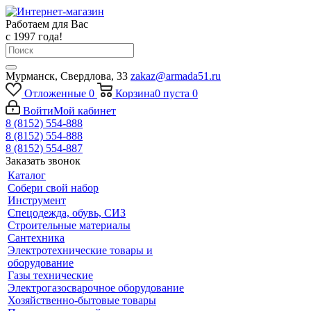
Работаем для Вас
с 1997 года!
Мурманск, Свердлова, 33
zakaz@armada51.ru
Отложенные
0
Корзина
0
пуста
0
Войти
Мой кабинет
8 (8152) 554-888
8 (8152) 554-888
8 (8152) 554-887
Заказать звонок
Каталог
Собери свой набор
Инструмент
Спецодежда, обувь, СИЗ
Строительные материалы
Сантехника
Электротехнические товары и
оборудование
Газы технические
Электрогазосварочное оборудование
Хозяйственно-бытовые товары