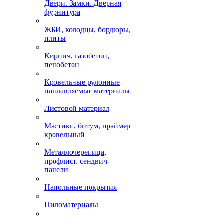
Двери. Замки. Дверная
фурнитура
ЖБИ, колодцы, бордюры,
плиты
Кирпич, газобетон,
пенобетон
Кровельные рулонные
наплавляемые материалы
Листовой материал
Мастики, битум, праймер
кровельный
Металлочерепица,
профлист, сендвич-
панели
Напольные покрытия
Пиломатериалы