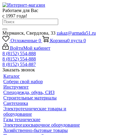
Работаем для Вас
с 1997 года!
Мурманск, Свердлова, 33
zakaz@armada51.ru
Отложенные
0
Корзина
0
пуста
0
Войти
Мой кабинет
8 (8152) 554-888
8 (8152) 554-888
8 (8152) 554-887
Заказать звонок
Каталог
Собери свой набор
Инструмент
Спецодежда, обувь, СИЗ
Строительные материалы
Сантехника
Электротехнические товары и
оборудование
Газы технические
Электрогазосварочное оборудование
Хозяйственно-бытовые товары