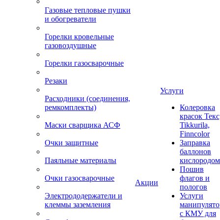
Газовые тепловые пушки
и обогреватели
Горелки кровельные
газовоздушные
Горелки газосварочные
Резаки
Услуги
Расходники (соединения,
ремкомплекты)
Колеровка
красок Текс
Маски сварщика АСФ
Tikkurila,
Finncolor
Очки защитные
Заправка
баллонов
Паяльные материалы
кислородом
Пошив
Очки газосварочные
флагов и
Акции
пологов
Электрододержатели и
Услуги
клеммы заземления
манипулято
с КМУ для