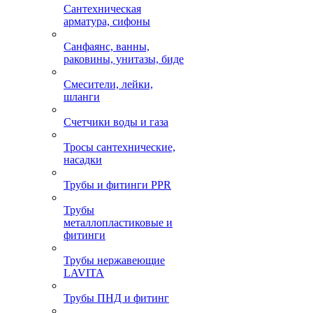
Сантехническая
арматура, сифоны
Санфаянс, ванны,
раковины, унитазы, биде
Смесители, лейки,
шланги
Счетчики воды и газа
Тросы сантехнические,
насадки
Трубы и фитинги PPR
Трубы
металлопластиковые и
фитинги
Трубы нержавеющие
LAVITA
Трубы ПНД и фитинг