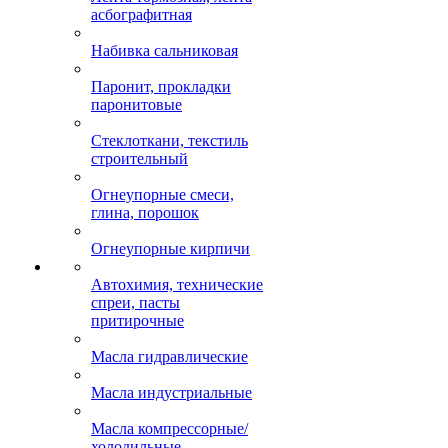
асбографитная
Набивка сальниковая
Паронит, прокладки
паронитовые
Стеклоткани, текстиль
строительный
Огнеупорные смеси,
глина, порошок
Огнеупорные кирпичи
Автохимия, технические
спреи, пасты
притирочные
Масла гидравлические
Масла индустриальные
Масла компрессорные/
холодильные