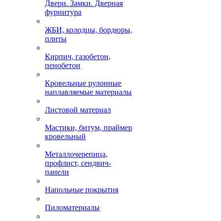
Двери. Замки. Дверная
фурнитура
ЖБИ, колодцы, бордюры,
плиты
Кирпич, газобетон,
пенобетон
Кровельные рулонные
наплавляемые материалы
Листовой материал
Мастики, битум, праймер
кровельный
Металлочерепица,
профлист, сендвич-
панели
Напольные покрытия
Пиломатериалы