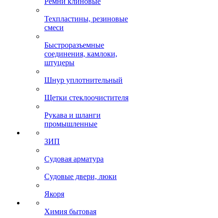
Ремни клиновые
Техпластины, резиновые
смеси
Быстроразъемные
соединения, камлоки,
штуцеры
Шнур уплотнительный
Щетки стеклоочистителя
Рукава и шланги
промышленные
ЗИП
Судовая арматура
Судовые двери, люки
Якоря
Химия бытовая