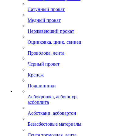
Латунный прокат
Медный прокат
Нержавеющий прокат
Оцинковка, цинк, свинец
Проволока, лента
Черный прокат
Крепеж
Подшипники
Асбокрошка, асбошнур,
асбоплита
Асботкани, асбокартон
Безасбестовые материалы
Лента тормозная, лента