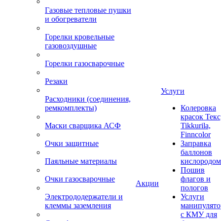
Газовые тепловые пушки
и обогреватели
Горелки кровельные
газовоздушные
Горелки газосварочные
Резаки
Услуги
Расходники (соединения,
ремкомплекты)
Колеровка
красок Текс
Маски сварщика АСФ
Tikkurila,
Finncolor
Очки защитные
Заправка
баллонов
Паяльные материалы
кислородом
Пошив
Очки газосварочные
флагов и
Акции
пологов
Электрододержатели и
Услуги
клеммы заземления
манипулято
с КМУ для