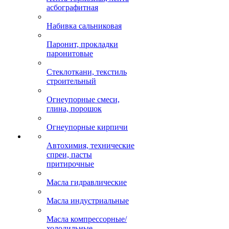
асбографитная
Набивка сальниковая
Паронит, прокладки
паронитовые
Стеклоткани, текстиль
строительный
Огнеупорные смеси,
глина, порошок
Огнеупорные кирпичи
Автохимия, технические
спреи, пасты
притирочные
Масла гидравлические
Масла индустриальные
Масла компрессорные/
холодильные