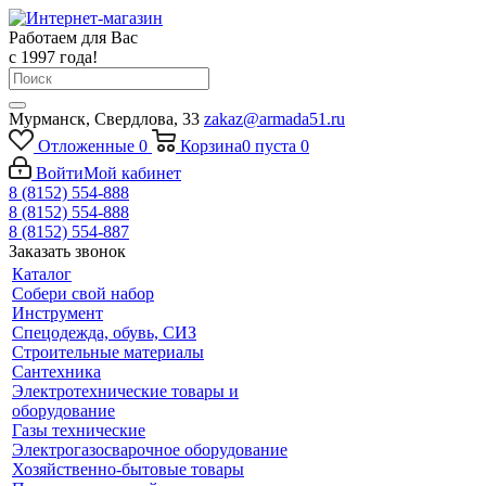
Работаем для Вас
с 1997 года!
Мурманск, Свердлова, 33
zakaz@armada51.ru
Отложенные
0
Корзина
0
пуста
0
Войти
Мой кабинет
8 (8152) 554-888
8 (8152) 554-888
8 (8152) 554-887
Заказать звонок
Каталог
Собери свой набор
Инструмент
Спецодежда, обувь, СИЗ
Строительные материалы
Сантехника
Электротехнические товары и
оборудование
Газы технические
Электрогазосварочное оборудование
Хозяйственно-бытовые товары