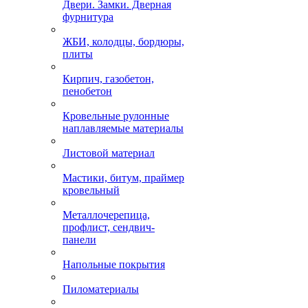
Двери. Замки. Дверная
фурнитура
ЖБИ, колодцы, бордюры,
плиты
Кирпич, газобетон,
пенобетон
Кровельные рулонные
наплавляемые материалы
Листовой материал
Мастики, битум, праймер
кровельный
Металлочерепица,
профлист, сендвич-
панели
Напольные покрытия
Пиломатериалы