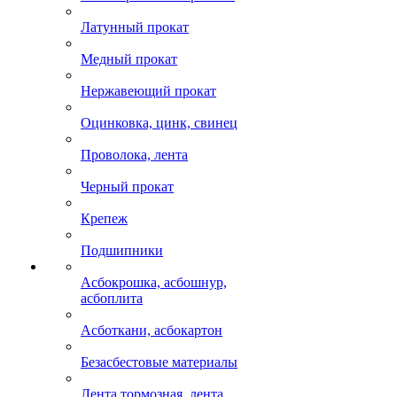
Латунный прокат
Медный прокат
Нержавеющий прокат
Оцинковка, цинк, свинец
Проволока, лента
Черный прокат
Крепеж
Подшипники
Асбокрошка, асбошнур,
асбоплита
Асботкани, асбокартон
Безасбестовые материалы
Лента тормозная, лента