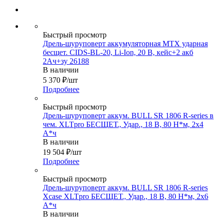
Быстрый просмотр
Дрель-шуруповерт аккумуляторная МТХ ударная
бесщет. CIDS-BL-20, Li-Ion, 20 В, кейс+2 акб
2Ач+зу 26188
В наличии
5 370
₽
/шт
Подробнее
Быстрый просмотр
Дрель-шуруповерт аккум. BULL SR 1806 R-series в
чем. XLTpro БЕСЩЕТ., Удар., 18 В, 80 Н*м, 2х4
А*ч
В наличии
19 504
₽
/шт
Подробнее
Быстрый просмотр
Дрель-шуруповерт аккум. BULL SR 1806 R-series
Xcase XLTpro БЕСЩЕТ., Удар., 18 В, 80 Н*м, 2х6
А*ч
В наличии