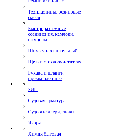
Ремни клиновые
Техпластины, резиновые
смеси
Быстроразъемные
соединения, камлоки,
штуцеры
Шнур уплотнительный
Щетки стеклоочистителя
Рукава и шланги
промышленные
ЗИП
Судовая арматура
Судовые двери, люки
Якоря
Химия бытовая