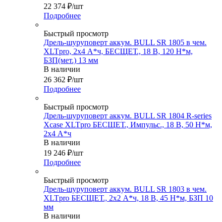
22 374
₽
/шт
Подробнее
Быстрый просмотр
Дрель-шуруповерт аккум. BULL SR 1805 в чем.
XLTpro, 2х4 А*ч, БЕСЩЕТ., 18 В, 120 Н*м,
БЗП(мет.) 13 мм
В наличии
26 362
₽
/шт
Подробнее
Быстрый просмотр
Дрель-шуруповерт аккум. BULL SR 1804 R-series
Xcase XLTpro БЕСЩЕТ., Импульс., 18 В, 50 Н*м,
2х4 А*ч
В наличии
19 246
₽
/шт
Подробнее
Быстрый просмотр
Дрель-шуруповерт аккум. BULL SR 1803 в чем.
XLTpro БЕСЩЕТ., 2x2 А*ч, 18 В, 45 Н*м, БЗП 10
мм
В наличии