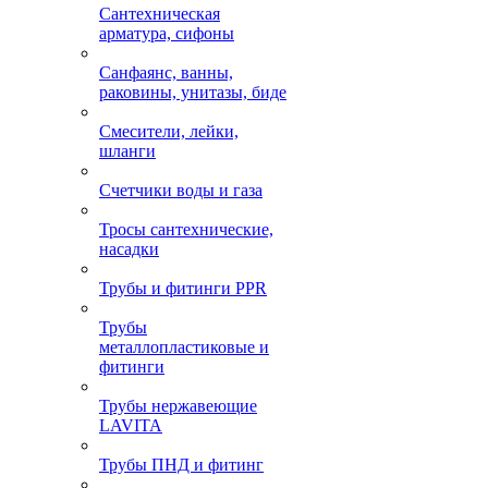
Сантехническая
арматура, сифоны
Санфаянс, ванны,
раковины, унитазы, биде
Смесители, лейки,
шланги
Счетчики воды и газа
Тросы сантехнические,
насадки
Трубы и фитинги PPR
Трубы
металлопластиковые и
фитинги
Трубы нержавеющие
LAVITA
Трубы ПНД и фитинг