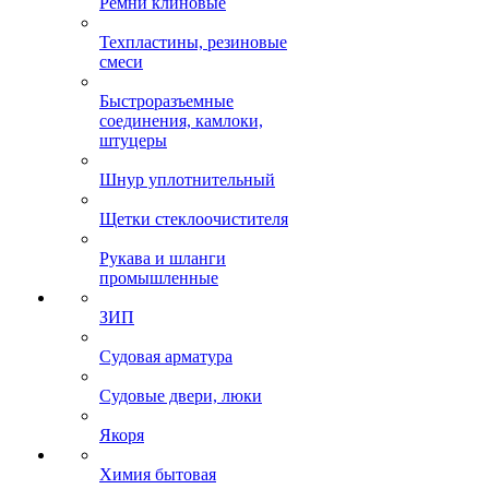
Ремни клиновые
Техпластины, резиновые
смеси
Быстроразъемные
соединения, камлоки,
штуцеры
Шнур уплотнительный
Щетки стеклоочистителя
Рукава и шланги
промышленные
ЗИП
Судовая арматура
Судовые двери, люки
Якоря
Химия бытовая