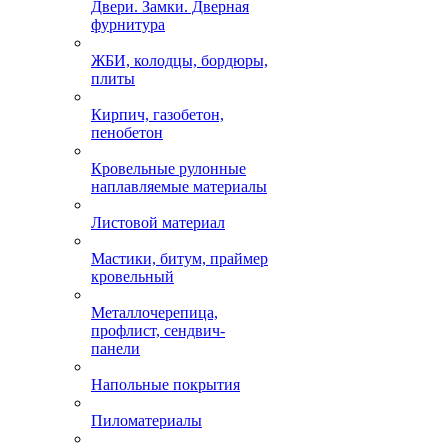
Двери. Замки. Дверная
фурнитура
ЖБИ, колодцы, бордюры,
плиты
Кирпич, газобетон,
пенобетон
Кровельные рулонные
наплавляемые материалы
Листовой материал
Мастики, битум, праймер
кровельный
Металлочерепица,
профлист, сендвич-
панели
Напольные покрытия
Пиломатериалы