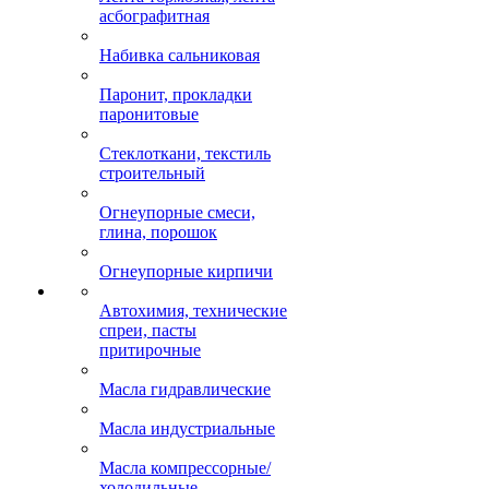
асбографитная
Набивка сальниковая
Паронит, прокладки
паронитовые
Стеклоткани, текстиль
строительный
Огнеупорные смеси,
глина, порошок
Огнеупорные кирпичи
Автохимия, технические
спреи, пасты
притирочные
Масла гидравлические
Масла индустриальные
Масла компрессорные/
холодильные