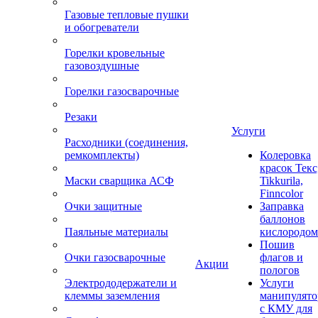
Газовые тепловые пушки
и обогреватели
Горелки кровельные
газовоздушные
Горелки газосварочные
Резаки
Услуги
Расходники (соединения,
ремкомплекты)
Колеровка
красок Текс
Маски сварщика АСФ
Tikkurila,
Finncolor
Очки защитные
Заправка
баллонов
Паяльные материалы
кислородом
Пошив
Очки газосварочные
флагов и
Акции
пологов
Электрододержатели и
Услуги
клеммы заземления
манипулято
с КМУ для