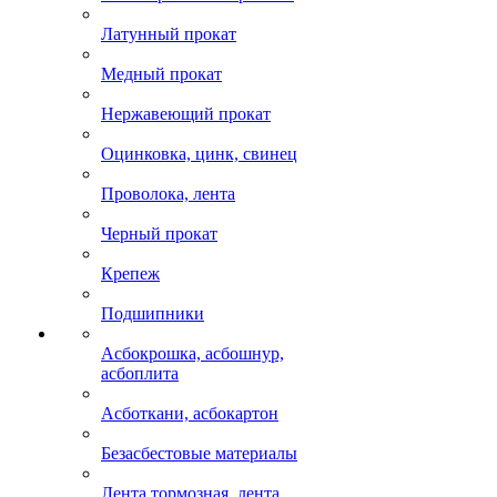
Латунный прокат
Медный прокат
Нержавеющий прокат
Оцинковка, цинк, свинец
Проволока, лента
Черный прокат
Крепеж
Подшипники
Асбокрошка, асбошнур,
асбоплита
Асботкани, асбокартон
Безасбестовые материалы
Лента тормозная, лента