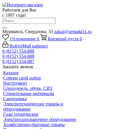
Работаем для Вас
с 1997 года!
Мурманск, Свердлова, 33
zakaz@armada51.ru
Отложенные
0
Корзина
0
пуста
0
Войти
Мой кабинет
8 (8152) 554-888
8 (8152) 554-888
8 (8152) 554-887
Заказать звонок
Каталог
Собери свой набор
Инструмент
Спецодежда, обувь, СИЗ
Строительные материалы
Сантехника
Электротехнические товары и
оборудование
Газы технические
Электрогазосварочное оборудование
Хозяйственно-бытовые товары