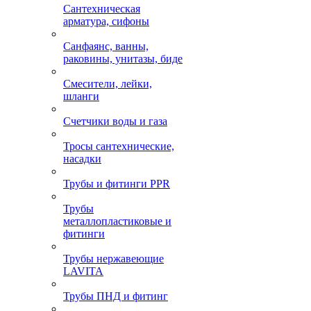
Сантехническая
арматура, сифоны
Санфаянс, ванны,
раковины, унитазы, биде
Смесители, лейки,
шланги
Счетчики воды и газа
Тросы сантехнические,
насадки
Трубы и фитинги PPR
Трубы
металлопластиковые и
фитинги
Трубы нержавеющие
LAVITA
Трубы ПНД и фитинг