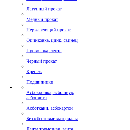
Латунный прокат
Медный прокат
Нержавеющий прокат
Оцинковка, цинк, свинец
Проволока, лента
Черный прокат
Крепеж
Подшипники
Асбокрошка, асбошнур,
асбоплита
Асботкани, асбокартон
Безасбестовые материалы
Лента тормозная, лента