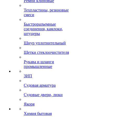
Ремни клиновые
Техпластины, резиновые
смеси
Быстроразъемные
соединения, камлоки,
штуцеры
Шнур уплотнительный
Щетки стеклоочистителя
Рукава и шланги
промышленные
ЗИП
Судовая арматура
Судовые двери, люки
Якоря
Химия бытовая