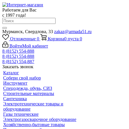
Работаем для Вас
с 1997 года!
Мурманск, Свердлова, 33
zakaz@armada51.ru
Отложенные
0
Корзина
0
пуста
0
Войти
Мой кабинет
8 (8152) 554-888
8 (8152) 554-888
8 (8152) 554-887
Заказать звонок
Каталог
Собери свой набор
Инструмент
Спецодежда, обувь, СИЗ
Строительные материалы
Сантехника
Электротехнические товары и
оборудование
Газы технические
Электрогазосварочное оборудование
Хозяйственно-бытовые товары