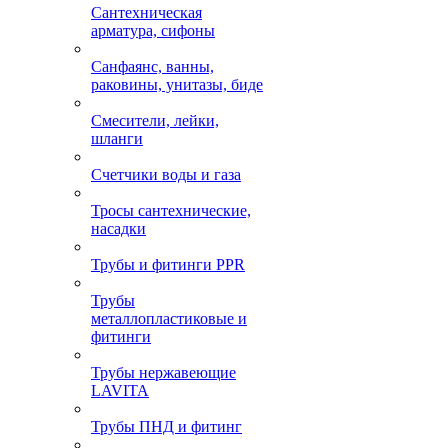
Сантехническая
арматура, сифоны
Санфаянс, ванны,
раковины, унитазы, биде
Смесители, лейки,
шланги
Счетчики воды и газа
Тросы сантехнические,
насадки
Трубы и фитинги PPR
Трубы
металлопластиковые и
фитинги
Трубы нержавеющие
LAVITA
Трубы ПНД и фитинг