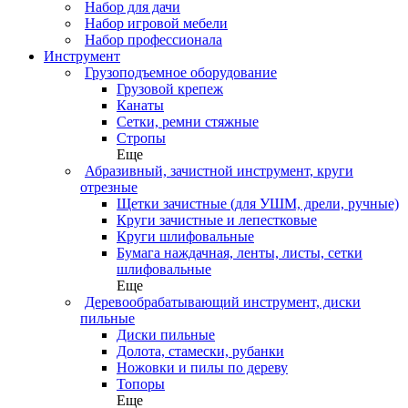
Набор для дачи
Набор игровой мебели
Набор профессионала
Инструмент
Грузоподъемное оборудование
Грузовой крепеж
Канаты
Сетки, ремни стяжные
Стропы
Еще
Абразивный, зачистной инструмент, круги
отрезные
Щетки зачистные (для УШМ, дрели, ручные)
Круги зачистные и лепестковые
Круги шлифовальные
Бумага наждачная, ленты, листы, сетки
шлифовальные
Еще
Деревообрабатывающий инструмент, диски
пильные
Диски пильные
Долота, стамески, рубанки
Ножовки и пилы по дереву
Топоры
Еще