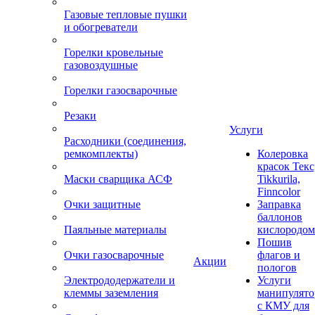
Газовые тепловые пушки
и обогреватели
Горелки кровельные
газовоздушные
Горелки газосварочные
Резаки
Услуги
Расходники (соединения,
ремкомплекты)
Колеровка
красок Текс
Маски сварщика АСФ
Tikkurila,
Finncolor
Очки защитные
Заправка
баллонов
Паяльные материалы
кислородом
Пошив
Очки газосварочные
флагов и
Акции
пологов
Электрододержатели и
Услуги
клеммы заземления
манипулято
с КМУ для