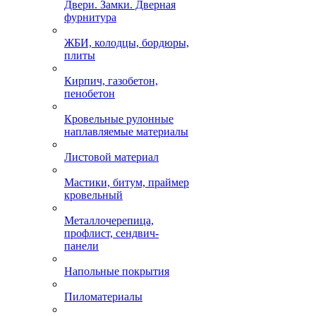
Двери. Замки. Дверная
фурнитура
ЖБИ, колодцы, бордюры,
плиты
Кирпич, газобетон,
пенобетон
Кровельные рулонные
наплавляемые материалы
Листовой материал
Мастики, битум, праймер
кровельный
Металлочерепица,
профлист, сендвич-
панели
Напольные покрытия
Пиломатериалы