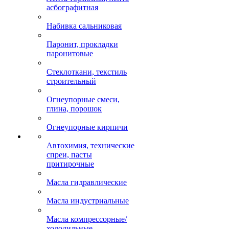
асбографитная
Набивка сальниковая
Паронит, прокладки
паронитовые
Стеклоткани, текстиль
строительный
Огнеупорные смеси,
глина, порошок
Огнеупорные кирпичи
Автохимия, технические
спреи, пасты
притирочные
Масла гидравлические
Масла индустриальные
Масла компрессорные/
холодильные