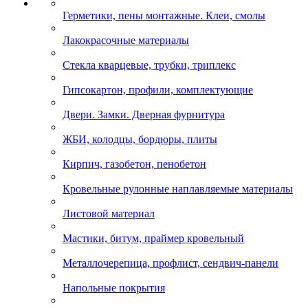
Герметики, пены монтажные. Клеи, смолы
Лакокрасочные материалы
Стекла кварцевые, трубки, триплекс
Гипсокартон, профили, комплектующие
Двери. Замки. Дверная фурнитура
ЖБИ, колодцы, бордюры, плиты
Кирпич, газобетон, пенобетон
Кровельные рулонные наплавляемые материалы
Листовой материал
Мастики, битум, праймер кровельный
Металлочерепица, профлист, сендвич-панели
Напольные покрытия